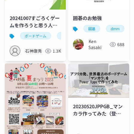
20241007すごろくゲー
囲碁のお勉強
ムを作ろうと思う人へ
囲碁
dmm
のアドバイス
ボードゲーム
教育
pr
すごろく
Ken
688
Sasaki
石神康秀
1.3K
20230520JPPGB_マン
カラ作ってみた（登壇
後修正版）