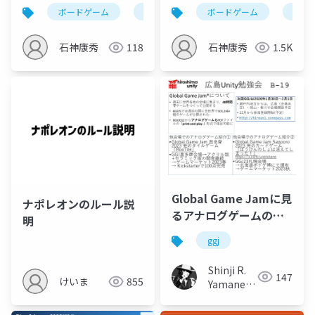
ート_石神_最終
ボードゲーム
シリアスゲーム
ボードゲーム
シリ
石神康秀
118
石神康秀
1.5K
Global Game Jamに見
ナポレオンのルール説
るアナログゲームのト
明
レンド
ggj
Shinji R.
147
けいま
855
Yamane
(山根信二)