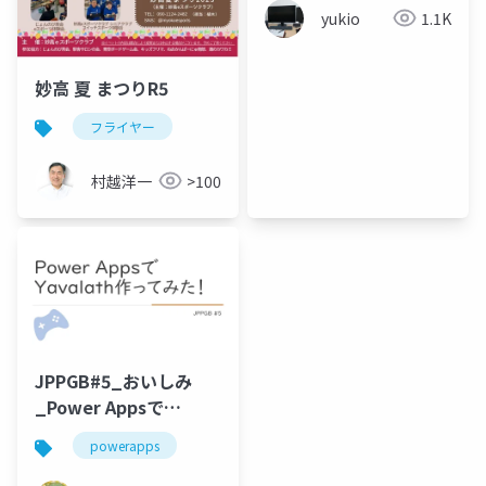
yukio
1.1K
妙高 夏 まつりR5
フライヤー
村越洋一
>100
JPPGB#5_おいしみ
_Power Appsで
Yavalath作ってみた！
powerapps