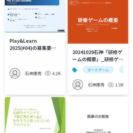
Play&Learn
2025(#04)の募集要項
20241029石神「研修ゲ
の概要スライド
ームの概要」_研修ゲー
（genspark AIによる
ムをもっと知る会
作成版）
ボードゲーム
研修
石神康秀
4.2K
石神康秀
1.3K