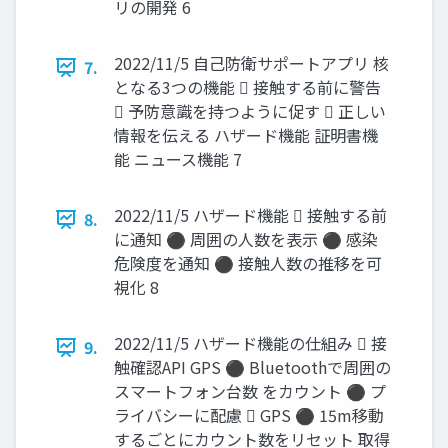
リの開発 6
2022/11/5 自己防衛サポートアプリ 核
7.
となる3つの機能  接触する前に警告
 予防意識を持つように促す  正しい
情報を伝える ハザード機能 証明書機
能 ニュース機能 7
2022/11/5 ハザード機能  接触する前
8.
に通知 ⚫ 周囲の人数を表示 ⚫ 感染
危険度を通知 ⚫ 接触人数の推移を可
視化 8
2022/11/5 ハザード機能の仕組み  接
9.
触確認API GPS ⚫ Bluetoothで周囲の
スマートフォン台数 をカウント ⚫ プ
ライバシーに配慮  GPS ⚫ 15m移動
するごとにカウント数をリセット 取得