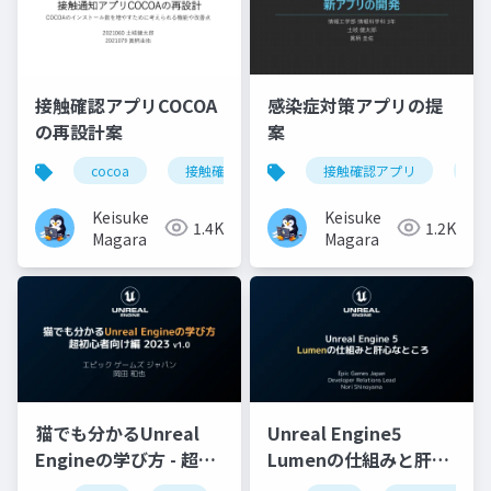
接触確認アプリCOCOA
感染症対策アプリの提
の再設計案
案
cocoa
接触確認アプリ
接触確認アプリ
corona
コロナ
co
Keisuke
Keisuke
1.4K
1.2K
Magara
Magara
猫でも分かるUnreal
Unreal Engine5
Engineの学び方 - 超初
Lumenの仕組みと肝心
心者向け編 - 2023 v1.0
なところ