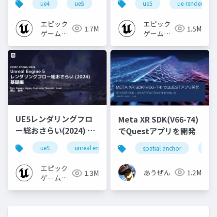
ue4
ue5
ue-beginner
ue5
ue-rendering
エピック
エピック
1.7M
1.5M
ゲームズ
ゲームズ
ジャパン
ジャパン
UE5レンダリングフロ
Meta XR SDK(V66-74)
ー総おさらい(2024) 基
でQuestアプリを開発
礎編！
ue5
unreal engine
ue-rendering
spatial anchor
unit
[CEDEC+KYUSHU
2024]
エピック
あうぜん
1.2M
1.3M
ゲームズ
ジャパン