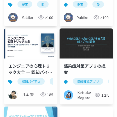
身につける「提案力」
を、愛と敬意とロジッ
提案
愛
コンサル
提案
愛
コ
の語り方 ― 質問マップ
クでA_B案へ導く提案
／構造図／深掘りツリ
術
Yukiko
>100
Yukiko
>100
ー
エンジニアの心理トリ
感染症対策アプリの提
ック大全 ― 認知バイア
案
スと心理テクニック
認知バイアス
心理学
エンジニア
接触確認アプリ
チーム
co
（入門）
Keisuke
井本 賢
185
1.2K
Magara