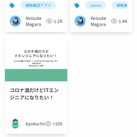
接触確認アプリ
cocoa
cocoa
再設計
接触確認ア
提案
Keisuke
Keisuke
1.2K
1.4K
Magara
Magara
コロナ渦だけどITエン
ジニアになりたい！
kyokucho1989
>100