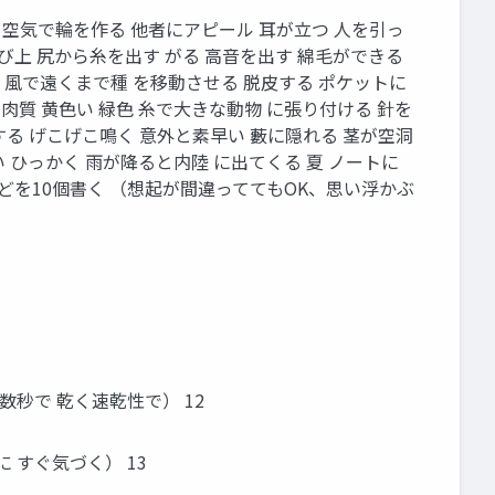
る 空気で輪を作る 他者にアピール 耳が立つ 人を引っ
飛び上 尻から糸を出す がる 高音を出す 綿毛ができる
 風で遠くまで種 を移動させる 脱皮する ポケットに
肉質 黄色い 緑色 糸で大きな動物 に張り付ける 針を
する げこげこ鳴く 意外と素早い 藪に隠れる 茎が空洞
 ひっかく 雨が降ると内陸 に出てくる 夏 ノートに
どを10個書く （想起が間違っててもOK、思い浮かぶ
数秒で 乾く速乾性で） 12
 すぐ気づく） 13