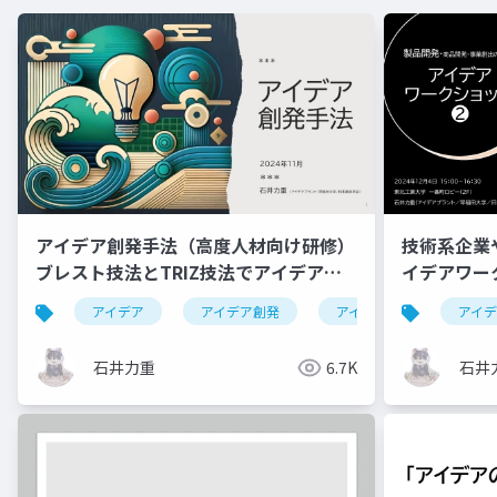
アイデア創発手法（高度人材向け研修）
技術系企業
ブレスト技法とTRIZ技法でアイデア創
イデアワー
出を実践する3時間
アイデア
アイデア創発
アイデア創出
アイ
高
石井力重
6.7K
石井