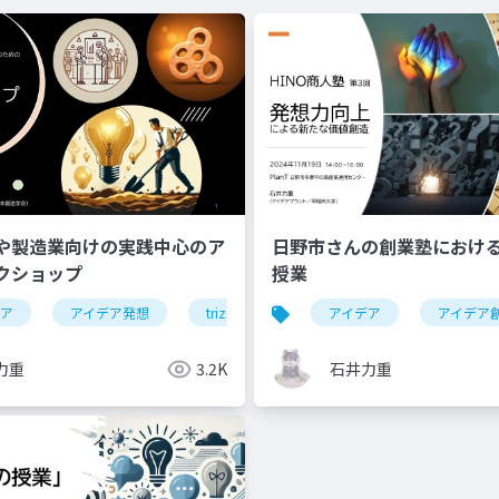
や製造業向けの実践中心のア
日野市さんの創業塾におけ
クショップ
授業
デア
度人材
アイデア発想
研修
スライド
triz
創造力
ワークショップ
アイデア
発想力
創造工学
アイデア
会議
力重
3.2K
石井力重