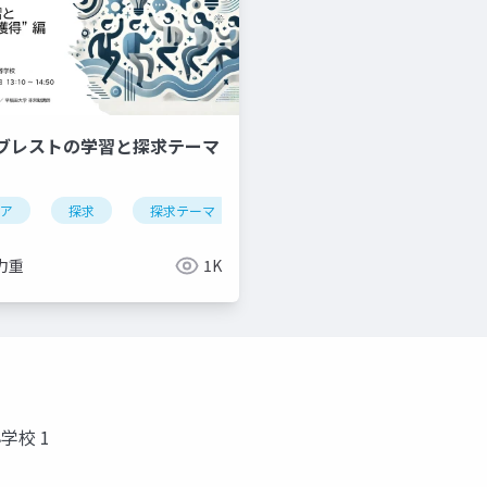
ブレストの学習と探求テーマ
デア
創造工学
探求
創造性
探求テーマ
アイデア発想
ブレストの授業
アイデア創出
発想力
学会
力重
1K
学校 1