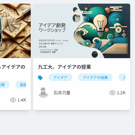
るアイデアの
九工大、アイデアの授業
アイデア
アイデアの授業
九工大
創発
手法
製品開発
創業塾
ブレインストーミング
アイデア創発
発想力
アイデア発想
スモールテクニック
発想力
ワークショップ
triz
石井力重
1.2K
1.4K