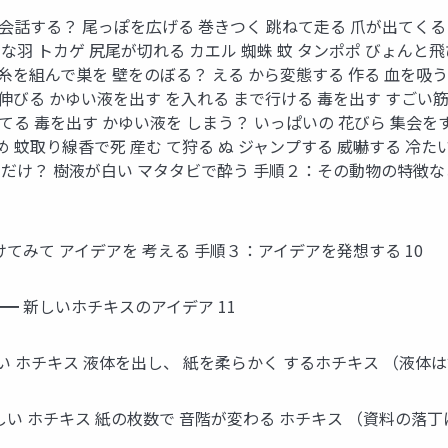
く 会話する？ 尾っぽを広げる 巻きつく 跳ねて走る 爪が出てく
な羽 トカゲ 尻尾が切れる カエル 蜘蛛 蚊 タンポポ びょんと
糸を組んで巣を 壁をのぼる？ える から変態する 作る 血を吸う
伸びる かゆい液を出す を入れる まで行ける 毒を出す すごい筋
てる 毒を出す かゆい液を しまう？ いっぱいの 花びら 集会を
 蚊取り線香で死 産む て狩る ぬ ジャンプする 威嚇する 冷たい
スだけ？ 樹液が白い マタタビで酔う 手順２：その動物の特徴な
けてみて アイデアを 考える 手順３：アイデアを発想する 10
━ 新しいホチキスのアイデア 11
い ホチキス 液体を出し、 紙を柔らかく するホチキス （液体は
い ホチキス 紙の枚数で 音階が変わる ホチキス （資料の落丁に