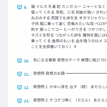
猫 イルカ 孔雀 蛇 カンガ ルー ニャーとな
9.
張って くれる 茶色、三毛 知能が高い きれい
丸のみする 尻尾でも体を支 オタマジャクシ 
子供 風に乗って遠く 恐竜みたいな目 ベロが
刺す 根っこでコー ヒーができる つやつやし
ネズミを狩る つながった卵を 獲物を罠にはめ
乗って くる 食用のもいる 血を吸うのはメ 
ことを全部書いておく） 9
気になる要素 発想のテーマ 無理に結び 付
10.
発想例 発想のお題 ━━━━━━━━━━━
11.
発想例１ かゆい液を 出す （蚊） あたらし
12.
発想例２ ゲコゲコ鳴く （カエル） あたらし
13.