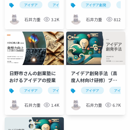
アワークショップ
基礎Ⅱ）
アイデア
アイデア発想
アイデア創発
triz
ワークショッ
アイ
石井力重
3.2K
石井力重
812
日野市さんの創業塾に
アイデア創発手法（高
おけるアイデアの授業
度人材向け研修）ブレ
スト技法とTRIZ技法で
アイデア
アイデア創発
アイデア
創業塾
発想力
アイデア
アイデア創出を実践す
る3時間
石井力重
1.4K
石井力重
6.7K