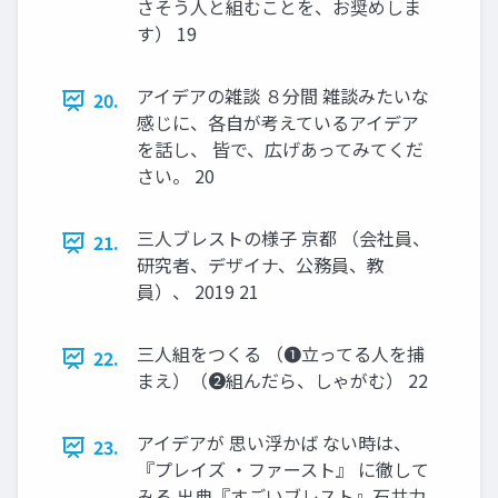
さそう人と組むことを、お奨めしま
す） 19
アイデアの雑談 ８分間 雑談みたいな
20.
感じに、各自が考えているアイデア
を話し、 皆で、広げあってみてくだ
さい。 20
三人ブレストの様子 京都 （会社員、
21.
研究者、デザイナ、公務員、教
員）、 2019 21
三人組をつくる （❶立ってる人を捕
22.
まえ）（❷組んだら、しゃがむ） 22
アイデアが 思い浮かば ない時は、
23.
『プレイズ ・ファースト』 に徹して
みる 出典『すごいブレスト』石井力