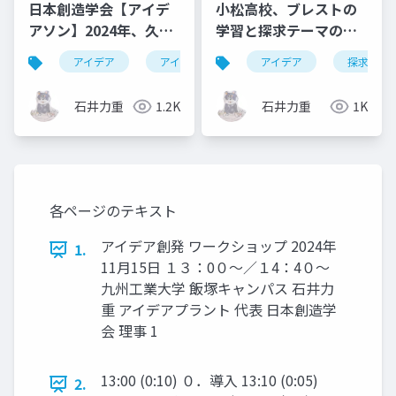
日本創造学会【アイデ
小松高校、ブレストの
アソン】2024年、久留
学習と探求テーマの獲
米
得
アイデア
アイデアソン
アイデア
ワークショップ
探求
石井力重
1.2K
石井力重
1K
各ページのテキスト
アイデア創発 ワークショップ 2024年
1.
11月15日 １３：0０～／１4：4０～
九州工業大学 飯塚キャンパス 石井力
重 アイデアプラント 代表 日本創造学
会 理事 1
13:00 (0:10) ０．導入 13:10 (0:05)
2.