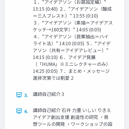
１．"アイデアソン（お題設定編）"
13:15 (0:40) ２．"アイデアソン（醸成
＝三人ブレスト）" 13:55 (0:10)
３．“アイデアソン（素描＝アイデアス
ケッチ→160文字）" 14:05 (0:05)
４．"アイデアソン（良案抽出＝ハイ
ライト法）" 14:10 (0:05) ５．“アイデ
アソン（共有＝アイデアレビュー）"
14:15 (0:10) ６．アイデア発展
（「HUMA」※ミニレクチャーのみ）
14:25 (0:05) ７．まとめ・メッセージ
進捗次第では割愛 2
講師自己紹介 3
3.
講師自己紹介 石井 力重 いしい りきえ
4.
アイデア創出支援 創造性の研究 ・発
想ツールの開発 ・ワークショップの設