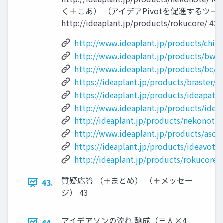
く＋こあ） （アイデアPivotを促進するツー
http://ideaplant.jp/products/rokucore/ 42
http://www.ideaplant.jp/products/chiec
http://www.ideaplant.jp/products/bws2
http://www.ideaplant.jp/products/bc/
https://ideaplant.jp/products/braster/
https://ideaplant.jp/products/ideapatt
http://www.ideaplant.jp/products/idea
http://ideaplant.jp/products/nekonote/
http://www.ideaplant.jp/products/asop
https://ideaplant.jp/products/ideavote/
http://ideaplant.jp/products/rokucore/
質疑応答 （＋まとめ） （＋メッセー
43.
ジ） 43
アイデアソンの流れ 醸成（三人×4
44.