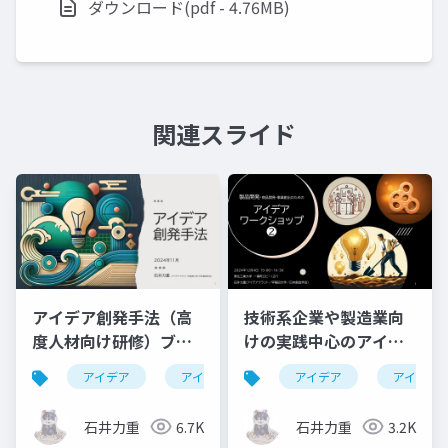
ダウンロード(pdf - 4.76MB)
関連スライド
アイデア創発手法（高
技術系企業や製造業向
度人材向け研修）ブレ
けの実践中心のアイデ
スト技法とTRIZ技法で
アワークショップ
アイデア
アイデア創発
アイデア
アイデア創出
アイデア
高
アイデア創出を実践す
る3時間
石井力重
6.7K
石井力重
3.2K