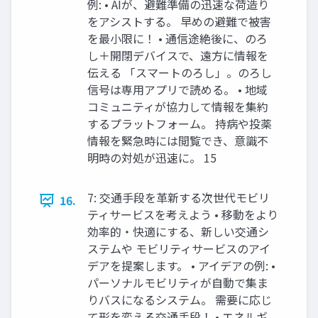
例: • AIが、避難準備の迅速な荷造り
をアシストする。 早めの避難で被害
を最小限に！ • 通信途絶後に、のろ
し＋開閉デバイスで、遠方に情報を
伝える 「スマートのろし」。のろし
信号は専用アプリで読める。 • 地域
コミュニティが協力して情報を集約
するプラットフォーム。 持病や投薬
情報を緊急時には閲覧でき、意識不
明時の対処が迅速に。 15
7: 交通手段を革新する次世代モビリ
16.
ティサービスを考えよう • 移動をより
効率的・快適にする、新しい交通シ
ステムや モビリティサービスのアイ
デアを提案します。 • アイデアの例: •
パーソナルモビリティが自動で集ま
りバスになるシステム。 需要に応じ
て形を変える交通手段！ • エネルギ