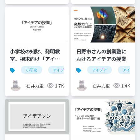
小学校の知財、発明教
日野市さんの創業塾に
室、探求向け「アイデ
おけるアイデアの授業
アの授業」
小学校
アイデア
発想
アイデア
発明教室
アイデア
石井力重
1.7K
石井力重
1.4K