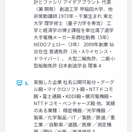
計とファシリ アイデアプラント 代表
（兼 開発） 創造工学 早稲田大学、他
非常勤講師 1973年・千葉生まれ 東北
大学 理学修士（量子力学を専攻） 工
学と経済学の博士課程を単位満了退学
大手電機メーカー系商社勤務（5年）
NEDOフェロー（3年） 2009年創業 仙
台在住 普通免許（元・Aライセンス・
ドライバー）、 大型二輪免許、二級小
型船舶免許 日本創造学会 理事 4
実施した企業 社名公開可能分 • グーグ
5.
ル殿 • マイクロソフト殿 • NTTドコモ
殿 • 富士通殿 • KDDI殿 • 横河電機殿 •
NTTドコモ・ベンチャーズ殿 他、実績
のある業種： 精密機器／光学機器 ／
製薬／化学製品／IT ／製鉄／鉄道／重
工業 ／自動車／道路／医療 ／測定機
器／銀行／出版 ／放送技術 5