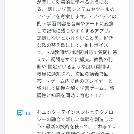
が楽しく効果的に学べるようにな
る、 新しい学習システムやツールの
アイデアを考案します。 • アイデアの
例: • 学習内容を音楽やアートに変換
して記憶に残りやすくするアプリ。
記憶しないといけないことを、好き
な歌の替え歌にして、推しボイス
で。 • AI教師が24時間対応で質問に答
えて、疑問をすぐに解決。教員の判
断や 補足がいるような良い質問は、
教員に通知され、次回の講義で回
答。 • ゲーム内で他のプレイヤーと
協力して問題を解く学習ゲーム。 協
調性と知識を同時に育む！ 12
4: エンターテインメントとテクノロ
13.
ジーの融合で新しい体験を創造しよ
う • 最新の技術を使って、これまでに
ないエンタメ体験や インタラクティ