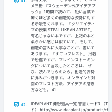
41.
メ三冊 『スウェーデン式アイデアブ
ック』 1時間で読めて、 短い言葉で
驚くほど多くの創造的な姿勢に対す
る示唆をくれます。 『クリエイティ
ブの授業 STEAL LIKE AN ARTIST』
有名じゃない本ですが、上記の本と
柔らかい感じは似ていて、 そして、
創造の営みに大事なことが、書いて
あります。 『すごいブレスト』 拙著
で恐縮ですが、ブレインストーミン
グについて言及したところは、 ぜ
ひ、読んでもらえたら。創造的姿勢
に弾みがつきます。 オンラインと対
面のブレスト方法、アイデアの磨き
方なども。 41
IDEAPLANT 発想道具一覧 智慧カード3 （T
42.
ド） http://www.ideaplant.jp/products/ch