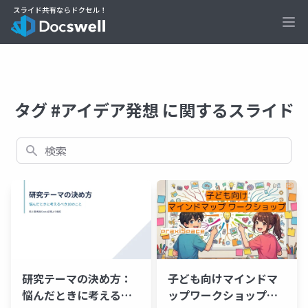
Ope
タグ #アイデア発想 に関するスライド
検索
研究テーマの決め方：
子ども向けマインドマ
悩んだときに考えるべ
ップワークショップ