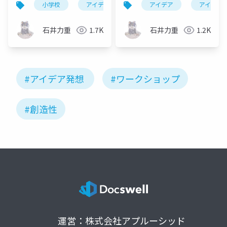
小学校
アイデア
発想
アイデア
発明教室
アイデア
石井力重
1.7K
石井力重
1.2K
#アイデア発想
#ワークショップ
#創造性
運営：株式会社アプルーシッド