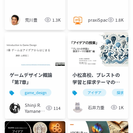
き10のこと
@praxiSpace
荒川豊
1.3K
praxiSpace
1.8K
ゲームデザイン概論
小松高校、ブレストの
「第7章」
学習と探求テーマの獲
得
game_design
アイデア
探求
Shinji R.
石井力重
1K
114
Yamane
(山根信二)