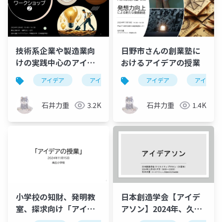
技術系企業や製造業向
日野市さんの創業塾に
けの実践中心のアイデ
おけるアイデアの授業
アワークショップ
アイデア
アイデア発想
アイデア
triz
ワークショッ
アイデア
石井力重
3.2K
石井力重
1.4K
小学校の知財、発明教
日本創造学会【アイデ
室、探求向け「アイデ
アソン】2024年、久留
アの授業」
米