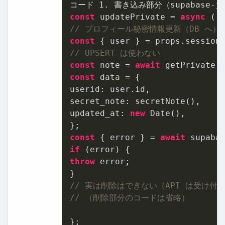
コード 
1.
const
 updatePrivate = 
async
// プロフィール秘密情報更新（DB へ）
const
// UPSERT は使わない
const
 note = 
await
const
 data = {

userid: user.id,

secret_note: secretNote(),

updated_at: 
new
 Date(),

const
 { error } = 
await
 supaba
if
throw
 error;

// 実は削除はできない（API は受け付
// （削除部分のコードは省略）
};
