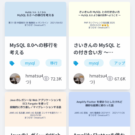
MySQL 8.0への移行を
さいきんの MySQL と
考える
の付き合い方 〜
MySQL 8.0 より後の世
mysql
移行
バージョンアップ
mysql
アップグレ
中国地方d
界へようこそ 〜
hmatsu47(ま
hmatsu47(ま
72.3K
67.6K
つ)
つ)
JavaのレガシーなWeb
Amplify Flutterを使お