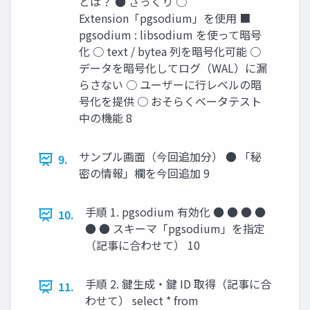
とは？ ● ざっくり ○
Extension「pgsodium」を使用 ■
pgsodium : libsodium を使って暗号
化 ○ text / bytea 列を暗号化可能 ○
データを暗号化してログ（WAL）に漏
らさない ○ ユーザーに行レベルの暗
号化を提供 ○ おそらくベータテスト
中の機能 8
サンプル画面（今回追加分） ● 「秘
9.
密の情報」欄を今回追加 9
手順 1. pgsodium 有効化 ● ● ● ●
10.
● ● スキーマ「pgsodium」を指定
（記事に合わせて） 10
手順 2. 鍵生成・鍵 ID 取得（記事に合
11.
わせて） select * from