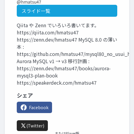
@hmatsu47
スライド一覧
Qiita や Zenn でいろいろ書いてます。
https://qiita.com/hmatsu47
https://zenn.dev/hmatsu47 MySQL 8.0 の薄い
本 :
https://github.com/hmatsu47/mysql80_no_usui_ho
Aurora MySQL v1 → v3 移行計画 :
https://zenn.dev/hmatsu47/books/aurora-
mysql3-plan-book
https://speakerdeck.com/hmatsu47
シェア
Facebook
(Twitter)
またはPlayer版