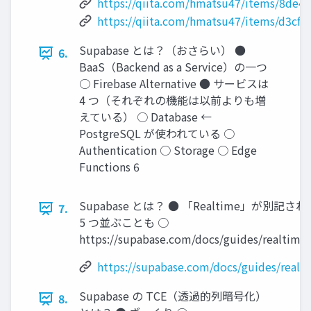
https://qiita.com/hmatsu47/items/8de4
https://qiita.com/hmatsu47/items/d3cf
Supabase とは？（おさらい） ●
6.
BaaS（Backend as a Service）の一つ
○ Firebase Alternative ● サービスは
4 つ（それぞれの機能は以前よりも増
えている） ○ Database ←
PostgreSQL が使われている ○
Authentication ○ Storage ○ Edge
Functions 6
Supabase とは？ ● 「Realtime」が別記され
7.
5 つ並ぶことも ○
https://supabase.com/docs/guides/realtime 
https://supabase.com/docs/guides/realt
Supabase の TCE（透過的列暗号化）
8.