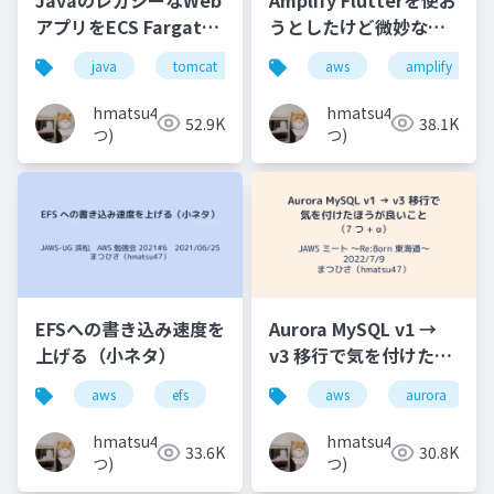
アプリをECS Fargate
うとしたけど微妙な結
を使って段階的に作り
果に終わった話
java
tomcat
aws
aws
jaws-ug
amplify
ecs
直し／マイグレーショ
ンする話
hmatsu47(ま
hmatsu47(ま
52.9K
38.1K
つ)
つ)
EFSへの書き込み速度を
Aurora MySQL v1 →
上げる（小ネタ）
v3 移行で気を付けたほ
うが良いこと（7 つ +
aws
efs
jaws-ug
aws
aurora
α）
hmatsu47(ま
hmatsu47(ま
33.6K
30.8K
つ)
つ)