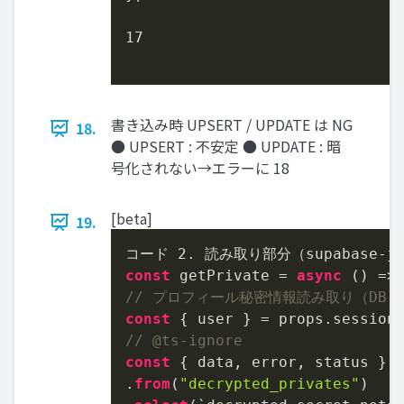
17
書き込み時 UPSERT / UPDATE は NG
18.
● UPSERT : 不安定 ● UPDATE : 暗
号化されない→エラーに 18
[beta]
19.
コード 
2.
const
 getPrivate = 
async
// プロフィール秘密情報読み取り（DB 
const
// @ts-ignore
const
 { data, error, status } 
.
from
(
"decrypted_privates"
)
