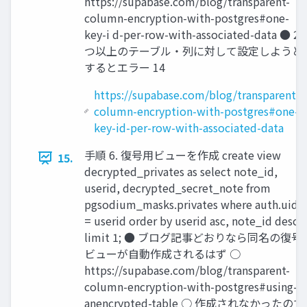
https://supabase.com/blog/transparent-
column-encryption-with-postgres#one-
key-i d-per-row-with-associated-data ● 2
つ以上のテーブル・列に対して設定しようと
するとエラー 14
https://supabase.com/blog/transparent-
column-encryption-with-postgres#one-
key-id-per-row-with-associated-data
手順 6. 復号用ビューを作成 create view
15.
decrypted_privates as select note_id,
userid, decrypted_secret_note from
pgsodium_masks.privates where auth.uid()
= userid order by userid asc, note_id desc
limit 1; ● ブログ記事どおりなら同名の復号
ビューが自動作成されるはず ○
https://supabase.com/blog/transparent-
column-encryption-with-postgres#using-
anencrypted-table ○ 作成されなかったので