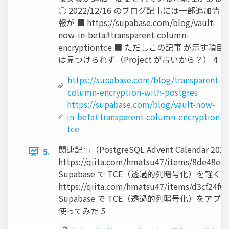
○ 2022/12/16 のブログ記事には一部追加情
報が ■ https://supabase.com/blog/vault-
now-in-beta#transparent-column-
encryptiontce ■ ただしこの記事 が示す項目
は見つけられず（Project が古いから？） 4
https://supabase.com/blog/transparent-
column-encryption-with-postgres
https://supabase.com/blog/vault-now-
in-beta#transparent-column-encryption-
tce
関連記事（PostgreSQL Advent Calendar 202
5.
https://qiita.com/hmatsu47/items/8de48e8
Supabase で TCE（透過的列暗号化）を軽く
https://qiita.com/hmatsu47/items/d3cf24f
Supabase で TCE（透過的列暗号化）をア
使ってみた 5