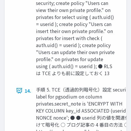
security; create policy "Users can
view their own private profile." on
privates for select using ( auth.uid()
= userid ); create policy "Users can
insert their own private profile." on
privates for insert with check (
auth.uid() = userid ); create policy
"Users can update their own private
profile." on privates for update
using ( auth.uid() = userid ); ● RLS
は TCE よりも前に設定しておく 13
手順 5. TCE（透過的列暗号化）設定 security
14.
label for pgsodium on column
privates.secret_note is 'ENCRYPT WITH
KEY COLUMN key_id ASSOCIATED (userid)
NONCE nonce'; ● ● userid 列の値を関連付
けて暗号化 ○ ブログ記事の 4 番目の方法 ○