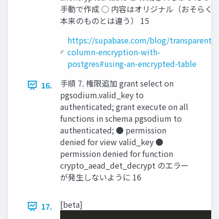
手動で作成 ○ 内容はオリジナル（おそらく
本来のものとは違う） 15
https://supabase.com/blog/transparent-
column-encryption-with-
postgres#using-an-encrypted-table
手順 7. 権限追加 grant select on
16.
pgsodium.valid_key to
authenticated; grant execute on all
functions in schema pgsodium to
authenticated; ● permission
denied for view valid_key ●
permission denied for function
crypto_aead_det_decrypt のエラー
が発生しないように 16
[beta]
17.