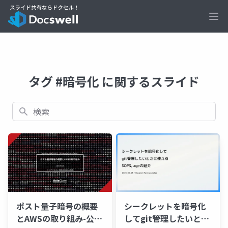
Ope
タグ #暗号化 に関するスライド
検索
ポスト量子暗号の概要
シークレットを暗号化
とAWSの取り組み-公開
してgit管理したいとき