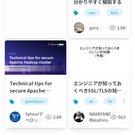
分かりやすく解説する
aws
kms
pero
3.9K
Technical tips for
エンジニアが知ってお
secure Apache
くべきSSL/TLSの知識
Hadoop cluster
(仮)
apachecon
ssl
tls
pki
#ApacheConAsia
#ApacheCon
Yahoo!デ
NAKAYAMA
3.8K
563
ベロッパ
Masahiro
ーネット
ワーク