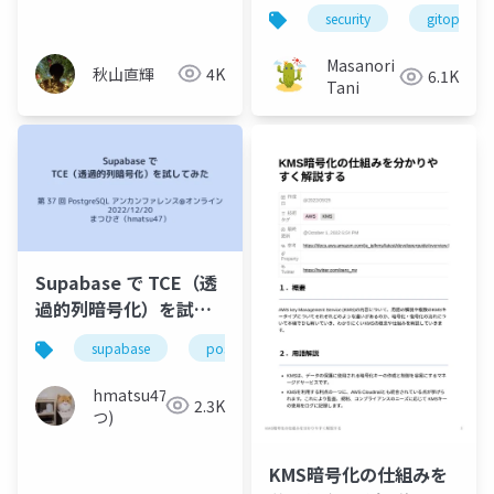
用
に使えるSOPS, ageの
security
gitops
紹介
Masanori
秋山直輝
4K
6.1K
Tani
Supabase で TCE（透
過的列暗号化）を試し
てみた
supabase
postgresql
暗号化
postgre
hmatsu47(ま
2.3K
つ)
KMS暗号化の仕組みを