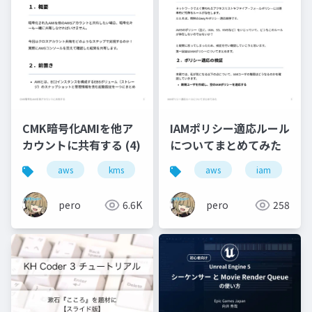
CMK暗号化AMIを他ア
IAMポリシー適応ルール
カウントに共有する (4)
についてまとめてみた
aws
kms
資格
aws
iam
pero
6.6K
pero
258