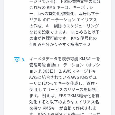
ージドできる)。下図の⻩⾊⽂字の部分
これらの KMS キーは、キーポリシ
ー、keyの有効化/無効化、暗号化マテ
リアル のローテーション エイリアス
の作成、キー削除のスケジューリング
などを設定できます。 まとめると以下
の事が管理可能です。 KMS 暗号化の
仕組みを分かりやすく解説する 2
キーメタデータを表⽰可能 KMSキーを
3.
管理可能 ⾃動ローテーション（オプシ
ョン 約365⽇） 2. AWSマネージドキー
AWSと統合されているAWS KMSがユ
ーザに代わってキーを作成し、管理・
使 ⽤してサービスのリソースを保護し
ます。 例えば、EBSでKMS暗号化を有
効化すると以下のようなエイリアス名
を持つ KMSキーが⾃動で作成されま
す。 KMS aws/ebs このキーは、ユーザ