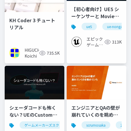
【初心者向け】UE5 シ
ーケンサーと Movie
KH Coder 3 チュート
Render Queue の使い
リアル
ue5
ue-nongame
方【Cinematic Dive
2023】
エピック
313K
ゲームズ
HIGUCHI
ジャパン
735.5K
Koichi
シェーダコードも怖く
エンジニアとQAの壁が
ない？UEのCustomノ
崩れていくのを眺めて
ードで学ぶHLSL入門
いた #scrumosaka
ゲームメーカーズスクランブル
scrumosaka
ゲーム制作
ue5
2024