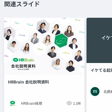
関連スライド
イケてる起
HRBrain 会社説明資料
北原
HRBrain採用
1.3M