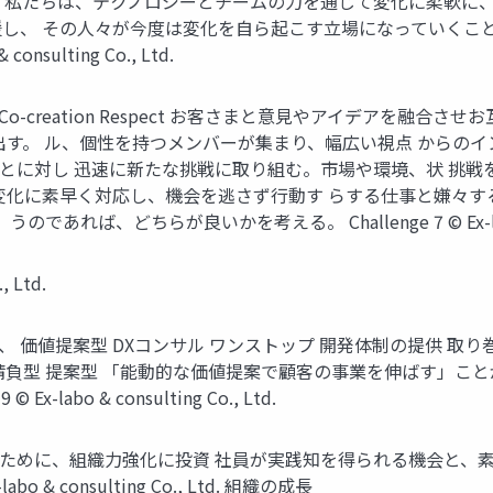
 私たちは、テクノロジーとチームの力を通じて変化に柔軟に、
援し、 その人々が今度は変化を自ら起こす立場になっていくこ
sulting Co., Ltd.
 Co-creation Respect お客さまと意見やアイデアを融
す。 ル、個性を持つメンバーが集まり、幅広い視点 からのイン
いことに対し 迅速に新たな挑戦に取り組む。市場や環境、状 挑
変化に素早く対応し、機会を逃さず行動す らする仕事と嫌々する
、どちらが良いかを考える。 Challenge 7 ©︎ Ex-labo & co
, Ltd.
題、 価値提案型 DXコンサル ワンストップ 開発体制の提供 
 請負型 提案型 「能動的な価値提案で顧客の事業を伸ばす」こと
abo & consulting Co., Ltd.
るために、組織力強化に投資 社員が実践知を得られる機会と、
 & consulting Co., Ltd. 組織の成長