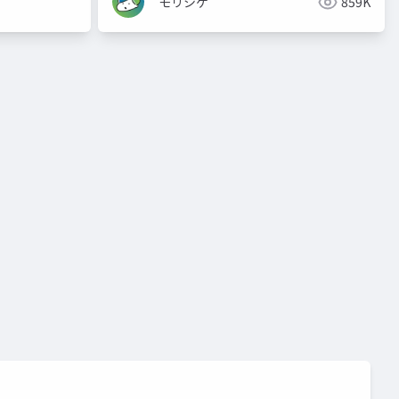
モリシゲ
859K