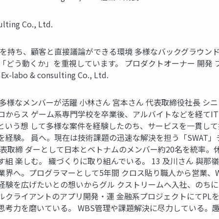
ing Co., Ltd.
任を持ち、顧客と直接議論ができる環境 多様なバックグラウン
「どう動くか」を重視しています。 プロダクトオーナー 開発 
o & consulting Co., Ltd.
多様なメンバーが活躍 小林さん 宮本さん 代表取締役社長 シ
ロからス ゲーム系専門学校を卒業後、アルバイトなどを経てI
という想 して多様な案件を経験したのち、サービスを一貫して
経験。 員へ。現在は技術課題の迅速な解決を担う「SWAT」チ
代表取締 ダーとして日本とベトナムのメンバー約20名を統率。休
 楽しむ。 織づくりに取り組んでいる。 13 及川さん 與那
業界へ。プログラマーとして5年間 クロス貼り職人から営業、We
経験を広げたいとの想いからグル クストリームへ入社、のちに
クライアントのアプリ開発・運 金融系プロジェクトにてPLを
ている。 WBS管理や課題解決に尽力している。趣味はキャンプ。 ©︎ E