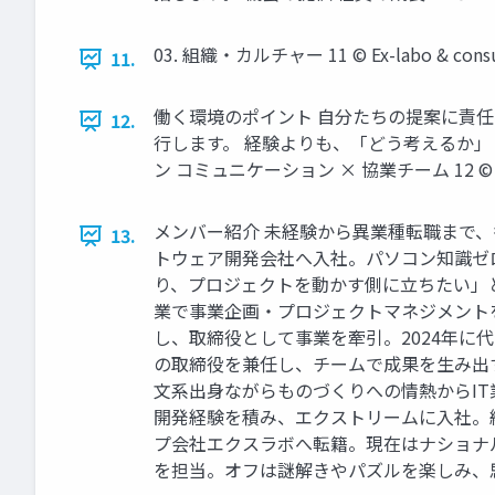
03. 組織・カルチャー 11 ©︎ Ex-labo & consult
11.
働く環境のポイント 自分たちの提案に責
12.
行します。 経験よりも、「どう考えるか」
ン コミュニケーション × 協業チーム 12 ©︎ Ex-lab
メンバー紹介 未経験から異業種転職まで、
13.
トウェア開発会社へ入社。パソコン知識ゼ
り、プロジェクトを動かす側に立ちたい」
業で事業企画・プロジェクトマネジメントを
し、取締役として事業を牽引。2024年に
の取締役を兼任し、チームで成果を生み出す組
文系出身ながらものづくりへの情熱からIT
開発経験を積み、エクストリームに入社。
プ会社エクスラボへ転籍。現在はナショナル
を担当。オフは謎解きやパズルを楽しみ、思考力を磨い