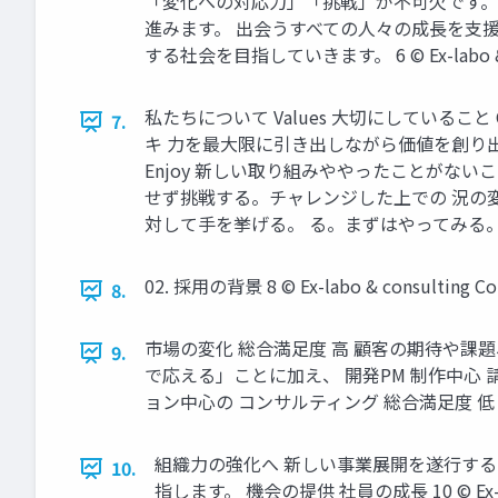
「変化への対応力」「挑戦」が不可欠です。
進みます。 出会うすべての人々の成長を支
する社会を目指していきます。 6 ©︎ Ex-labo & con
私たちについて Values 大切にしていること
7.
キ 力を最大限に引き出しながら価値を創り出
Enjoy 新しい取り組みややったことがな
せず挑戦する。チャレンジした上での 況の
対して手を挙げる。 る。まずはやってみる。 うのであれば
02. 採用の背景 8 ©︎ Ex-labo & consulting Co.
8.
市場の変化 総合満足度 高 顧客の期待や課
9.
で応える」ことに加え、 開発PM 制作中心
ョン中心の コンサルティング 総合満足度 低 9 ©︎ Ex-l
組織力の強化へ 新しい事業展開を遂行す
10.
指します。 機会の提供 社員の成長 10 ©︎ Ex-labo