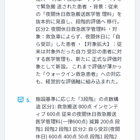
で緊急搬 送された患者 ・背景：従来
の「夜間休日救急搬送医学管 理料」を
抜本的に見直し、段階的評価へ 移行。
区分2: 夜間休日救急医学管理料 ・対
象：救急車によらず、夜間休日に「自
ら受診」した患者 ・【対象拡大】：従
来は対象外だった自力 受診の患者に対
する医学管理も、新たに 正式な評価対
象として新設。 これまで評価が薄かっ
た「ウォークイン救急患者」への対応
も、経営的な評価軸に組み込まれた。
施設基準に応じた「3段階」の点数構
5.
造 区分1: 救急搬送 800点 インセンテ
ィブ 600点 従来の夜間休日救急搬送
医学管理料(一律600点) 減算 200点 段
階1 段階2 段階3 区分2: 自ら受診(夜間
休日) 600点 400点 50点 段階1 段階2