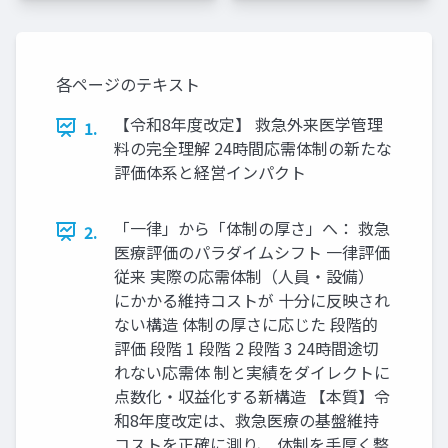
各ページのテキスト
【令和8年度改定】 救急外来医学管理
1.
料の完全理解 24時間応需体制の新たな
評価体系と経営インパクト
「一律」から「体制の厚さ」へ： 救急
2.
医療評価のパラダイムシフト 一律評価
従来 実際の応需体制（人員・設備）
にかかる維持コストが 十分に反映され
ない構造 体制の厚さに応じた 段階的
評価 段階 1 段階 2 段階 3 24時間途切
れない応需体 制と実績をダイレクトに
点数化・収益化する新構造 【本質】令
和8年度改定は、救急医療の基盤維持
コストを正確に測り、 体制を手厚く整