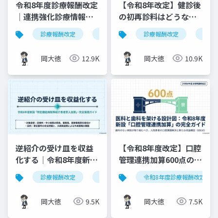
令和8年度診療報酬改定
【令和8年改定】健診後
｜連携強化診療情報提
の初再診料はどうな
供料の見直しを図解で
る？算定ルールの明確
診療報酬改定
連携強化診療情報提供料
診療報酬改定
令和8年度
健康
解説
化と現場での対応ガイ
ド
岡大徳
12.9K
岡大徳
10.9K
逆紹介の受け皿を収益
【令和8年度改定】口腔
化する｜令和8年度新設
管理連携加算600点の算
「特定機能病院等紹介
定要件・施設基準まと
診療報酬改定
特定機能病院等紹介患者受入加算
令和8年度診療報酬改定
患者受入加算」完全実
め
践ガイド
岡大徳
9.5K
岡大徳
7.5K