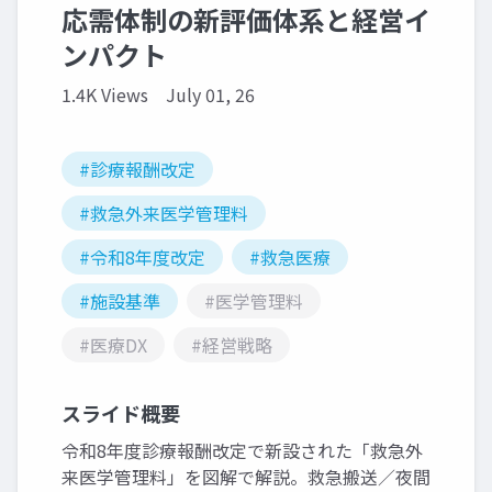
応需体制の新評価体系と経営イ
ンパクト
1.4K Views
July 01, 26
#診療報酬改定
#救急外来医学管理料
#令和8年度改定
#救急医療
#施設基準
#医学管理料
#医療DX
#経営戦略
スライド概要
令和8年度診療報酬改定で新設された「救急外
来医学管理料」を図解で解説。救急搬送／夜間