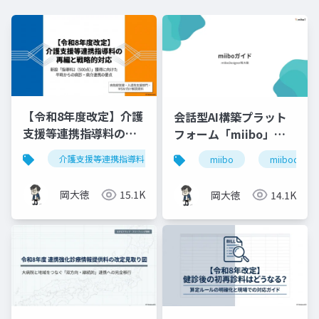
【令和8年度改定】介護
会話型AI構築プラット
支援等連携指導料の再
フォーム「miibo」ガ
編と戦略的対応｜指導
イド
介護支援等連携指導料
令和8年度診療報酬改定
入
miibo
miibodesign
料2（500点）の要件整
理
岡大徳
15.1K
岡大徳
14.1K