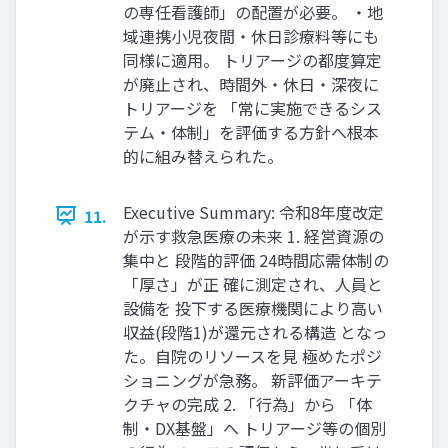
の専任看護師」の配置が必要。 ・地
域連携小児夜間・休日診療料等にも
同様に適用。 トリアージの都度算定
が廃止され、時間外・休日・深夜に
トリアージを 「常に実施できるシス
テム・体制」を評価する方針へ根本
的に組み替えられた。
Executive Summary: 令和8年度改定
11.
が示す救急医療の未来 1. 経営資源の
集中と 段階的評価 24時間応需体制の
「厚さ」が正 確に測定され、人員と
設備を 投下する医療機関により高い
収益(段階1)が還元される構造 となっ
た。自院のリソースを見 極めたポジ
ショニングが急務。 新評価アーキテ
クチャの完成 2. 「行為」から 「体
制・DX基盤」へ トリアージ等の個別