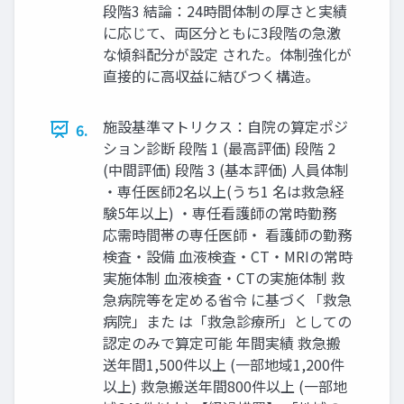
段階3 結論：24時間体制の厚さと実績
に応じて、両区分ともに3段階の急激
な傾斜配分が設定 された。体制強化が
直接的に高収益に結びつく構造。
施設基準マトリクス：自院の算定ポジ
6.
ション診断 段階 1 (最高評価) 段階 2
(中間評価) 段階 3 (基本評価) 人員体制
・専任医師2名以上(うち1 名は救急経
験5年以上) ・専任看護師の常時勤務
応需時間帯の専任医師・ 看護師の勤務
検査・設備 血液検査・CT・MRIの常時
実施体制 血液検査・CTの実施体制 救
急病院等を定める省令 に基づく「救急
病院」また は「救急診療所」としての
認定のみで算定可能 年間実績 救急搬
送年間1,500件以上 (一部地域1,200件
以上) 救急搬送年間800件以上 (一部地