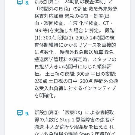
新設加算①:「24時間の検査体制」と
8.
「時間外の負荷」の評価 救急外来緊急
検査対応加算 緊急の検査・処置(出
血・凝固検査、血液 化学検査、CT・
MRI等)を実施した場合 に算定。 段階
(1): 300点 段階(2): 200点 24時間の検
査体制維持にかかるリソースを直接的
に点数化。 時間外救急搬送加算 救急
搬送医学管理料の算定時、スタッフの
負担が大きい時間帯に応じた傾斜評
価。 土日祝の夜間: 300点 平日の夜間:
250点 土日祝の日中: 200点 時間外の搬
送受入れ負荷に対するインセンティブ
を明確化。
新設加算②:「医療DX」による情報取
9.
得の点数化 Step 1 意識障害の患者が
搬送 本人が病歴や服薬歴を伝えら れ
ない救急現場の課題 Step 2 医療DXイ