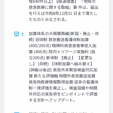
域640件以上) 【経過措置】 「地域の
救急医療に関する取組」要 件は、届出
を行えば令和8年12月31 日まで満たし
たものとみなされる。
加算体系の大規模再編(新設・廃止・存
7.
続) 旧体制 救急搬送看護体制加算
(400/200点) 精神科疾患患者等受入加
算 (400点) 院内トリアージ実施料 (独
立300点) 新体制 【廃止】 【変更な
し】 (存続) 【体制加算へ組み替え】
(詳細は後述) 救急外来緊急検査対応加
算 新たな評価軸 時間外救急搬送加算
救急時医療情報取得加算 従来の看護体
制一律評価を廃止し、検査設備や時間
外対応の実負荷をピンポイントで評価
する方針へアップデート。