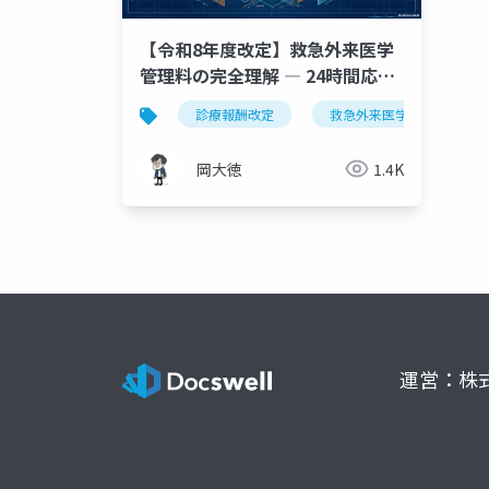
【令和8年度改定】救急外来医学
管理料の完全理解 ― 24時間応需
体制の新評価体系と経営インパク
診療報酬改定
救急外来医学管理料
ト
岡大徳
1.4K
運営：株