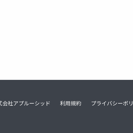
令和8年度改定
救急医療
施設基準
式会社アプルーシッド
利用規約
プライバシーポ