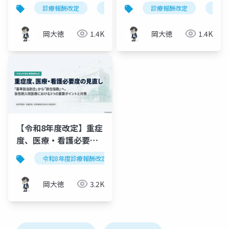
｜3つの柱を図解
理解 ― 24時間応需体制
診療報酬改定
救急患者連携搬送料
診療報酬改定
救急医療
救急
の新評価体系と経営イ
ンパクト
岡大徳
1.4K
岡大徳
1.4K
【令和8年度改定】重症
度、医療・看護必要度
の見直し｜救急患者応
令和8年度診療報酬改定
重症度医療看護必要度
救
需係数・A/C項目追加・
B項目測定の3つのポイ
岡大徳
3.2K
ント