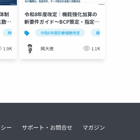
体制
令和8年度改定｜機能強化加算の
点数引
新要件ガイド～BCP策定・指定除
外・データ提出～
来機能分化
時間外対応体制加算
かかりつけ医
令和8年度診療報酬改定
かかりつけ医機能
機能強化加算
診療所経営
か
1.9K
岡大徳
1.1K
リシー
サポート・お問合せ
マガジン