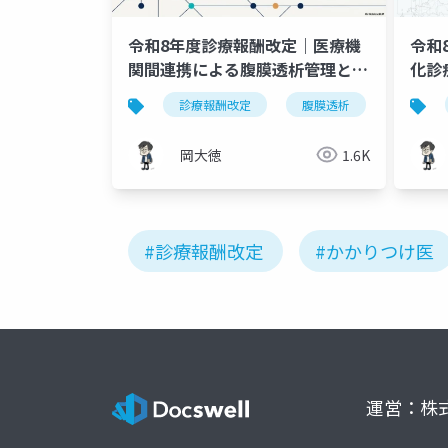
令和8年度診療報酬改定｜医療機
令和
関間連携による腹膜透析管理と新
化診
設「管理料2」を図解
で解
診療報酬改定
腹膜透析
在宅自
岡大徳
1.6K
#診療報酬改定
#かかりつけ医
運営：株