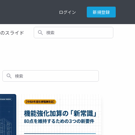
ログイン
新規登録
検索
てのスライド
検索