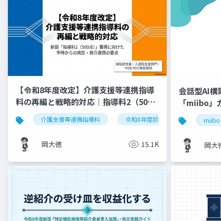
【令和8年度改定】介護支援等連携指導
会話型AI
料の再編と戦略的対応｜指導料2（500
「miibo
点）の要件整理
介護支援等連携指導料
令和8年度診療報酬改定
入
miibo
岡大徳
15.1K
岡大