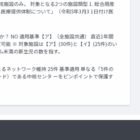
設のみ。 対象となる2つの施設類型 1. 総合周産
る医療提供体制について」（令和5年3月3 1日付け医
？ NO 適用基準【ア】（全施設共通） 直近1年間
能 ※ 対象施設は【ア】(30件)と【イ】(25件)のい
ラム未満の新生児の数を指す。
るネットワーク維持 25件 基準適用 単なる「5件の
ード）である中核センタ ーをピンポイントで保護す