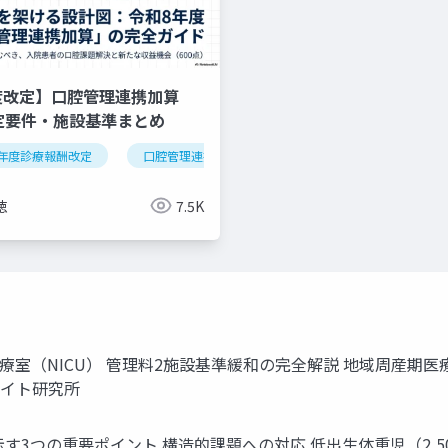
度改定】口腔管理連携加算
算定要件・施設基準まとめ
年度診療報酬改定
逆紹介
外来機能分化
口腔管理連携加算
クリニック経営
医科歯科連携
算定
徳
7.5K
療室（NICU） 管理料2施設基準緩和の完全解説 地域周産期
サイト研究所
3つの重要ポイント 構造的課題への対応 低出生体重児（2,50