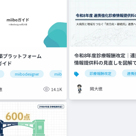
令和8年度診療報酬改定｜連
構築プラットフォーム
情報提供料の見直しを図解
」ガイド
退院支援
ケアマネジャー連携
医療介護連携
診療報酬改定
連携
miibodesigner
miiboガイド
miiboマニュアル
岡大徳
徳
14.1K