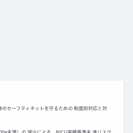
要件
施設基準
医療のセーフティネットを守るための 制度的対応と対
0g未満）の 減少による、NICU実績基準未 達リスク