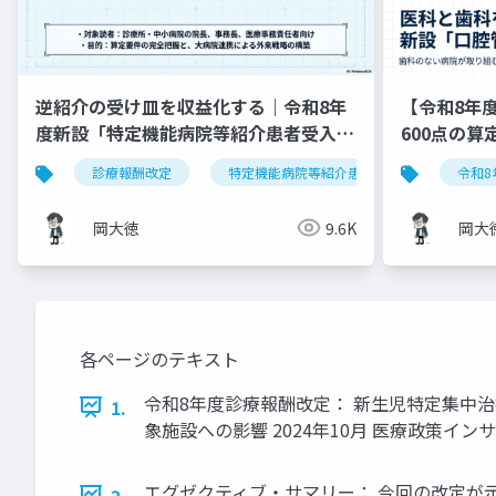
逆紹介の受け皿を収益化する｜令和8年
【令和8年
度新設「特定機能病院等紹介患者受入加
600点の
算」完全実践ガイド
診療報酬改定
特定機能病院等紹介患者受入加算
令和8
岡大徳
9.6K
岡大
各ページのテキスト
令和8年度診療報酬改定： 新生児特定集中治
1.
象施設への影響 2024年10月 医療政策イン
エグゼクティブ・サマリー： 今回の改定が示す
2.