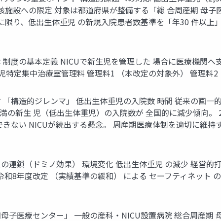
核施設への限定 対象は都道府県が整備する「総 合周産期 母子
に限り、低出生体重児 の新規入院患者数基準を「年30 件以上
制度の基本定義 NICUで新生児を管理した 場合に医療機関へ支
生児特定集中治療室管理料 管理料1 （本改定の対象外） 管理料
「構造的ジレンマ」 低出生体重児の入院数 時間 従来の画一的
ラム未満の新生 児（低出生体重児）の入院数が 全国的に減少傾向。 
きない NICUが続出する懸念。 周産期医療体制を適切に維持
連鎖（ドミノ効果） 環境変化 低出生体重児 の減少 経営的打撃
鎖 令和8年度改定 （実績基準の緩和） による セーフティネット
医療センター」 一般の産科・NICU設置病院 総合周産期 母子