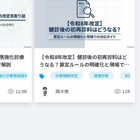
携強化診療
【令和8年改定】健診後の初再診料はど
で解説
うなる？算定ルールの明確化と現場での
対応ガイド
強化診療情報提供料
令和8年度
診療報酬改定
外来機能分化
健康診断
かかりつけ
初診料
12.9K
岡大徳
11K