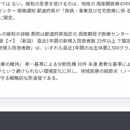
では ない。緩和の恩恵を受けるのは、地域の 周産期医療の中核施
療センター 根拠通知 都道府県が「疾病・事業及び在宅医療に係 
設に限定。
への緩和の詳細 貴院は都道府県指定の 周産期母子医療センターか
択肢【イ】（新設） 直近1年間の新規入院患者数 25件以上 で算定可
新規入院患者数」は、いずれも直近1年間の出生体重2,500グ
の維持」 単一基準による分断危機 30件 未達 柔軟な基準によ
少という避けられない環境変化に対し、地域医療の結節点（ノ
を守る戦略的な防波堤である。