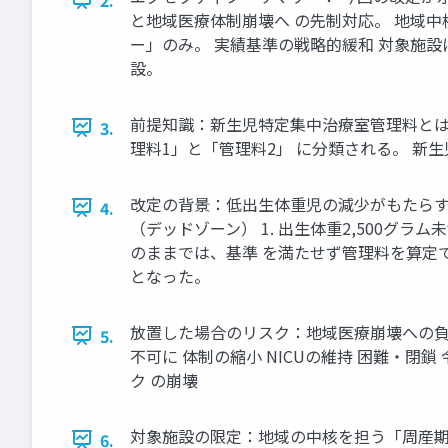
と地域医療体制崩壊へ の先制対応。 地域中
ー」のみ。 実績基準の戦略的緩和 対象施設
設。
前提知識：新生児特定集中治療室管理料とは 
3.
理料1」と「管理料2」 に分類される。 新
改定の背景：低出生体重児の減少がもたらす 
4.
（デッドゾーン） 1. 出生体重2,500グ
のままでは、基準 を満たせず管理料を算定で
となった。
放置した場合のリスク：地域医療崩壊への負の
5.
不可に 体制の縮小 NICUの維持 困難・閉
ク の崩壊
対象施設の限定：地域の中核を担う「周産期母子
6.