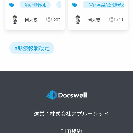
療室（NICU）管理料2
｜入院料再編・施設基
診療報酬改定
新生児特定集中治療室管理料
令和8年度診療報酬改定
nicu
施設基準緩和の完全解
準緩和の要点整理
説
岡大徳
202
岡大徳
411
#診療報酬改定
運営：株式会社アプルーシッド
利用規約