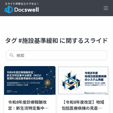
Ope
タグ #施設基準緩和 に関するスライド
検索
令和8年度診療報酬改
【令和8年度改定】地域
定：新生児特定集中治
包括医療病棟の見直し