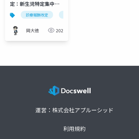
定：新生児特定集中治
療室（NICU）管理料2
診療報酬改定
新生児特定集中治療室管理料
nicu
施設基準緩和の完全解
説
岡大徳
202
運営：株式会社アプルーシッド
利用規約