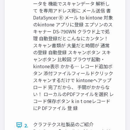
ータを 機能でスキャンデータ 解析し
て を専用アドレス宛に メール送信 書
DataSyncer Ⓡ メール to kintone 対象
のkintone アプリに登録 エプソンのス
キャナー DS-790WN クラウド上で処
理 自動登録だとこんなにカンタン！
スキャン書類が 大量だと時間が 通常
の登録 自動登録 スキャンボタン スキ
ャンボタン 比較図 ブラウザ起動・
kintone表示 かかる… レコード追加ボ
タン 添付ファイルフィールドクリック
スキャンするだけで kintoneへアップ
ロード 完了だから、 手間がかからな
い！ ローカルのPDFファイルを選択 レ
コード保存ボタン k in t oneレコード
にP DFファイル 登 録
クラフテクス社製品のご紹介
2.