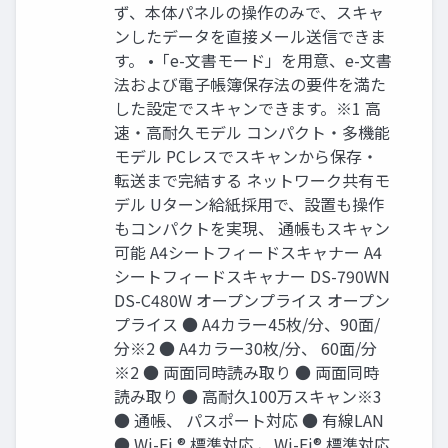
ず、本体パネルの操作のみで、スキャ
ンしたデータを直接メール送信できま
す。 •「e-文書モード」を用意、e-文書
法および電子帳簿保存法の要件を満た
した設定でスキャンできます。※1 高
速・高耐久モデル コンパクト・多機能
モデル PCレスでスキャンから保存・
転送まで完結する ネットワーク共有モ
デル Uターン給紙採用で、設置も操作
もコンパクトを実現、 通帳もスキャン
可能 A4シートフィードスキャナー A4
シートフィードスキャナー DS-790WN
DS-C480W オープンプライス オープン
プライス ● A4カラー45枚/分、90面/
分※2 ● A4カラー30枚/分、 60面/分
※2 ● 両面同時読み取り ● 両面同時
読み取り ● 高耐久100万スキャン※3
● 通帳、 パスポート対応 ● 有線LAN
● Wi-Fi ® 標準対応 、Wi-Fi® 標準対応