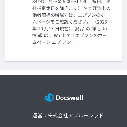
8444） 月〜金 9:00〜17:30（祝日、弊
社指定休日を除きます） ＊本媒体上の
他者商標の帰属先は、エプソンのホー
ムページをご確認ください。 （2023
年 10 月13 日現在） 製 品 の 詳 し い
情 報 は 、W e b で ! エプソンのホー
ムページ エプ ソン
運営：株式会社アプルーシッド