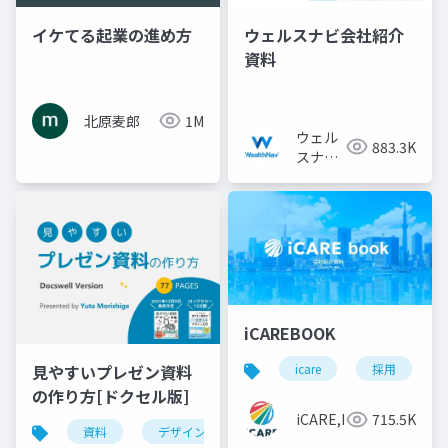
イケてる起業の進め方
ウェルスナビ会社紹介
資料
北原麦郎
1M
ウェル
883.3K
スナビ
株式会
社
iCAREBOOK
見やすいプレゼン資料
icare
採用
の作り方[ドクセル版]
iCARE,Inc
715.5K
資料
デザイン
資料作成
powerpoint