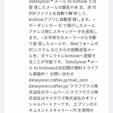
DataSyncer ® メール to kintone とは
受 信したメールの題名や本 文、添 付
PDFファイルを自動で解 析して、
kintoneアプリに自動登 録します。 •
データシンカー Ⓡ で発行したメール
アドレス宛にスキャンデータを送信し
ます。 • お手持ちのメーラーから手動
で送 信したメールや、Webフォームや
ECシステム などからの自動送信メー
ルを、ダイレクトにkintoneへ登録す
ることが可能です。 DataSyncer ®メー
ル to kintoneは30日間の無料トライア
ル実施中！ お問い合わせ
datasyncer.craftex.jp/mail_zero
datasyncer.craftex.jp/ クラフテクス株
式会社のホームページ クラフテクス株
式会社はサイボウズ株式会社のオフィ
シャルパートナーです。 エプソンのド
キュメントスキャナー • PCを使用せ