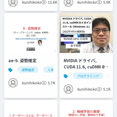
kunihikokaneko
15.8K
kunihikokaneko
5.9K
ae-9. 姿勢推定
NVIDIA ドライバ,
CUDA 11.6, cuDNN 8.4
姿勢推定
人体の姿勢推定
頭部の姿勢推定
のインストール
プログラミング
nvi
(Windows 上) (2022年
kunihikokaneko
5.7K
4月の最新版)
kunihikokaneko
5.1K