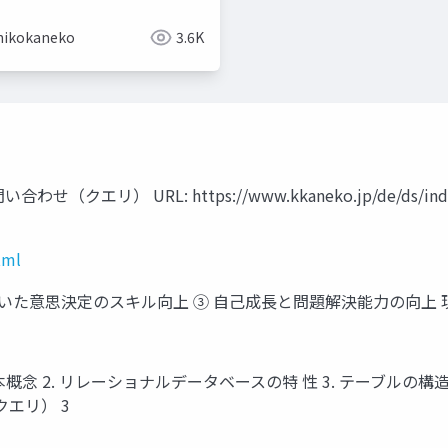
hikokaneko
3.6K
せ（クエリ） URL: https://www.kkaneko.jp/de/ds
tml
用いた意思決定のスキル向上 ③ 自己成長と問題解決能力の向
 2. リレーショナルデータベースの特 性 3. テーブルの構造 4. 
クエリ） 3