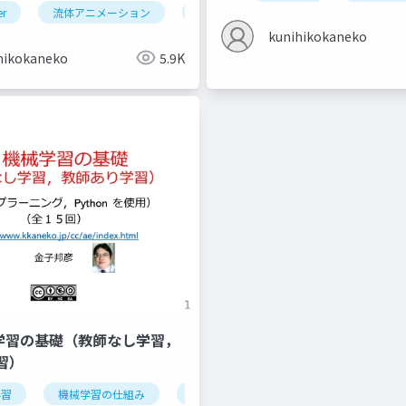
er
流体アニメーション
ドメイン
フロー
エフェ
kunihikokaneko
hikokaneko
5.9K
機械学習の基礎（教師なし学習，
習）
学習
データの種類
機械学習の仕組み
オープンデータ
学習
検証
情報化社会
iris データセッ