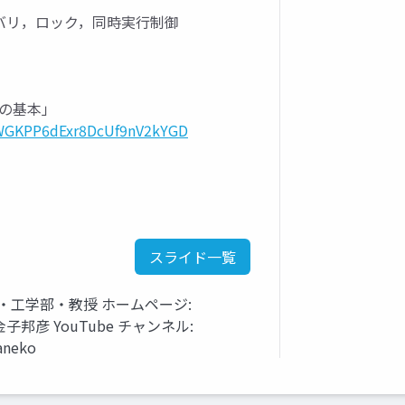
カバリ，ロック，同時実行制御
スの基本」
g9WGKPP6dExr8DcUf9nV2kYGD
スライド一覧
・工学部・教授 ホームページ:
tml 金子邦彦 YouTube チャンネル:
aneko