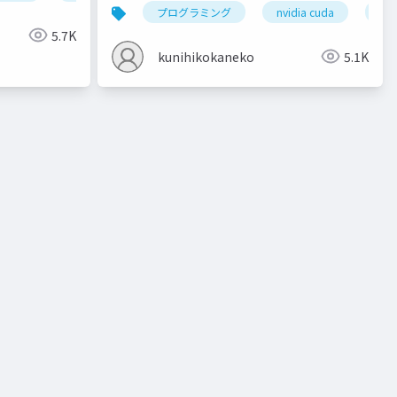
(2022年4月の最新版)
クター
液体
ジオメトリ
プログラミング
流入口
nvidia cuda
ベイク
nvi
5.7K
kunihikokaneko
5.1K
ト
教師有り学習
教師無し学習
予測
クラスタリン