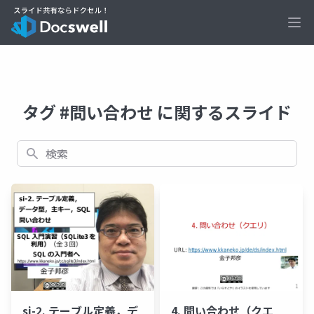
Ope
タグ #問い合わせ に関するスライド
検索
si-2. テーブル定義，デ
4. 問い合わせ（クエ