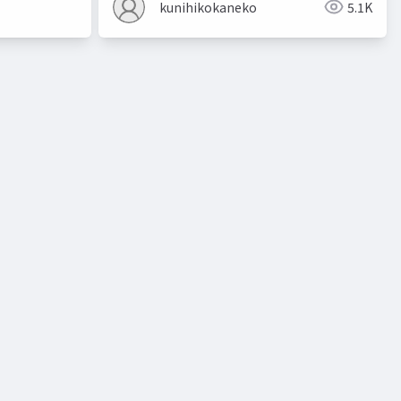
kunihikokaneko
5.1K
ト
教師有り学習
教師無し学習
予測
クラスタリン