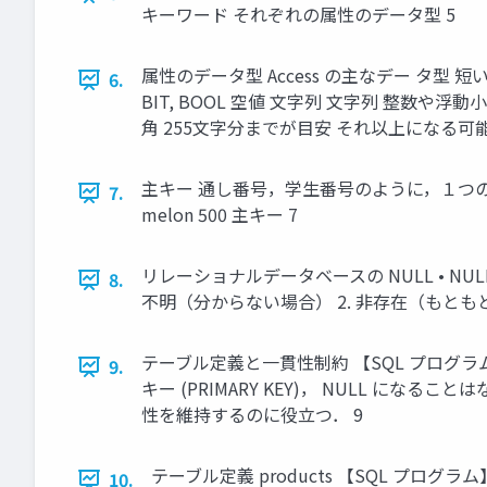
キーワード それぞれの属性のデータ型 5
属性のデータ型 Access の主なデー タ型 短いテキ
6.
BIT, BOOL 空値 文字列 文字列 整数や浮
角 255文字分までが目安 それ以上になる可
主キー 通し番号，学生番号のように，１つのテーブルの
7.
melon 500 主キー 7
リレーショナルデータベースの NULL • NU
8.
不明（分からない場合） 2. 非存在（もとも
テーブル定義と一貫性制約 【SQL プログラム】 CREATE T
9.
キー (PRIMARY KEY)， NULL になるこ
性を維持するのに役立つ． 9
テーブル定義 products 【SQL プログラム】 CREATE
10.