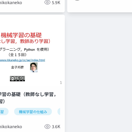
hikokaneko
5.9K
機械学習の基礎（教師なし学習，
習）
学習
データの種類
機械学習の仕組み
オープンデータ
学習
検証
情報化社会
iris データセッ
hikokaneko
3.6K