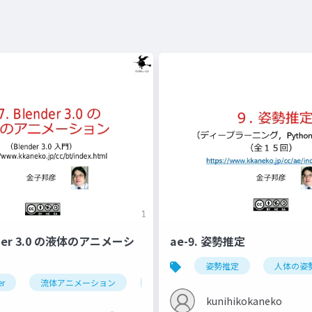
ender 3.0 の液体のアニメーシ
ae-9. 姿勢推定
姿勢推定
人体の姿
er
流体アニメーション
ドメイン
フロー
エフェ
kunihikokaneko