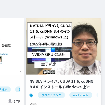
NVIDIA ドライバ, CUDA 11.6, cuDNN
8.4 のインストール (Windows 上)
勢推定
頭部の姿勢推定
オブジェクトの姿勢推定
ディープ
(2022年4月の最新版)
クター
液体
ジオメトリ
プログラミング
流入口
nvidia cuda
ベイク
nvi
5.7K