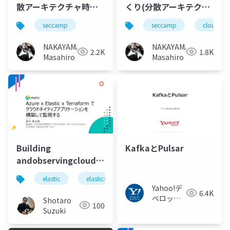
散アーキテクチャ時代
くり(分散アーキテクチ
におけるWebシステム
ャ時代におけるWebシ
seccamp
seccamp
cloudnat
の開発と運用)
ステムの開発と運用)
#seccamp
#seccamp
NAKAYAMA
NAKAYAMA
2.2K
1.8K
Masahiro
Masahiro
Building
KafkaとPulsar
andobservingcloudnativeappliactionusingazure
elastic-terraform
elastic
elasticsearch
elastic stack
elastic 
Yahoo!デ
6.4K
ベロッパ
Shotaro
100
ーネット
Suzuki
ワーク