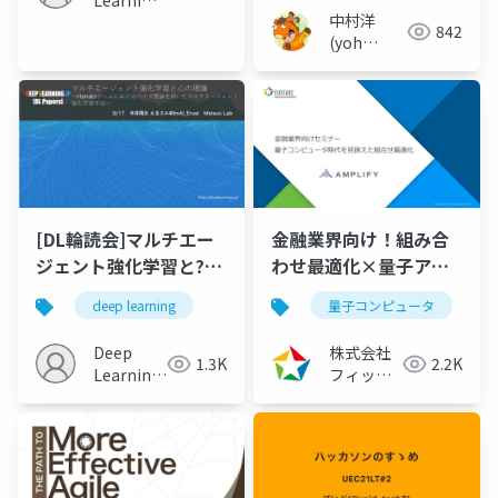
Learning
くやれなかったこと」
中村洋
JP
842
(yoh
nakamura)
[DL輪読会]マルチエー
金融業界向け！組み合
ジェント強化学習と?の
わせ最適化×量子アニ
理論 ?Hanabiゲームに
ーリング・イジングマ
deep learning
量子コンピュータ
おけるベイズ推論を?い
シン（2021/09/16）
たマルチエージェント
Deep
株式会社
1.3K
2.2K
強化学習?法?
Learning
フィック
JP
スターズ