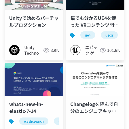
Unityで始めるバーチャ
猫でも分かるUE4を使
ルプロダクション
った VRコンテンツ開発
超入門編 2021【VR
ue4
ue-xr
DOJO - Session &
Meetup For Creators-
Unity
エピッ
3.9K
101.6K
#1】
Technologies
ク ゲー
Japan
ムズ ジ
ャパン
whats-new-in-
Changelogを読んで自
elastic-7-14
分のエンジニアキャリ
アを作る
elasticsearch
elastic
elastic stack
elastic 