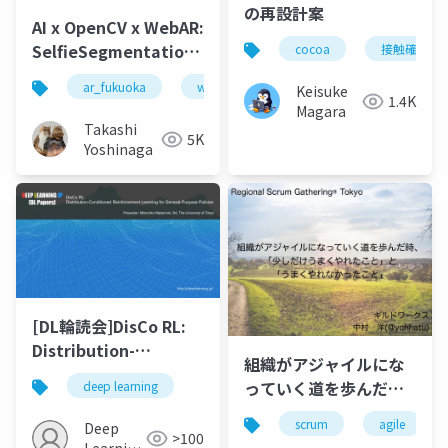
の再設計案
AI x OpenCV x WebAR:
SelfieSegmentation
cocoa
接触確認ア
を使ってみよう
ar_fukuoka
webar
webxr
mediapipe
Keisuke
1.4K
Magara
Takashi
5K
Yoshinaga
[DL輪読会]DisCo RL:
Distribution-
組織がアジャイルにな
Conditioned
っていく道を歩んだ
deep learning
Reinforcement
時、「少しだけうまく
Learning for General-
scrum
agile
Deep
やれたこと」と「うま
>100
Purpose Policies