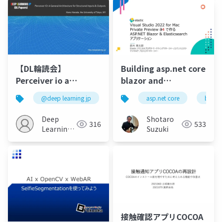
【DL輪読会】
Building asp.net core
Perceiver io a
blazor and
general architecture
elasticsearch
@deep learning jp
asp.net core
blazo
for structured inputs
elasticsearch using
&amp; outputs
visual studio 2022 for
Deep
Shotaro
316
533
mac private preview
Learning
Suzuki
JP
4
接触確認アプリCOCOA