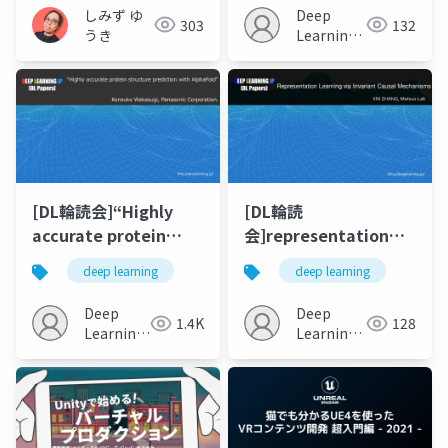
shot learners
しみず ゆ
Deep
303
132
うき
Learning
JP
[DL輪読会]“Highly
[DL輪読
accurate protein
会]representation
structure prediction
learning via
deep learning
deep learning
with AlphaFold”
invariant causal
mechanisms
Deep
Deep
1.4K
128
Learning
Learning
JP
JP