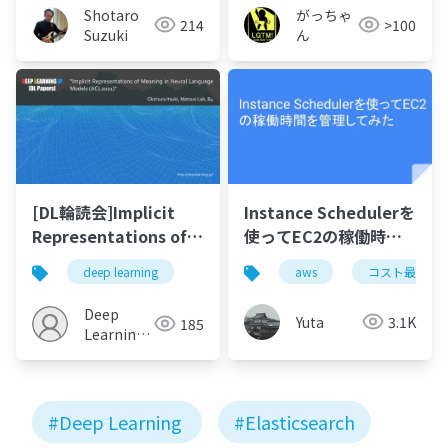
Shotaro
がっちゃ
214
>100
Suzuki
ん
[DL輪読会]Implicit
Instance Schedulerを
Representations of
使ってEC2の稼働時間
Meaning in Neural
を管理してみた
deep learning
aws
コスト最適化
Language Models
(ACL2021)
Deep
Yuta
3.1K
185
Learning
JP
#Deep Learning
#Elasticsearch