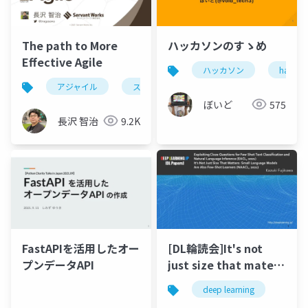
The path to More
ハッカソンのすゝめ
Effective Agile
ハッカソン
hackat
アジャイル
スクラム
ぼいど
575
長沢 智治
9.2K
FastAPIを活用したオー
[DL輪読会]It's not
プンデータAPI
just size that maters
small language
deep learning
models are also few