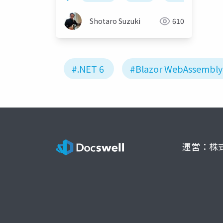
Shotaro Suzuki
610
#.NET 6
#Blazor WebAssembly
運営：株