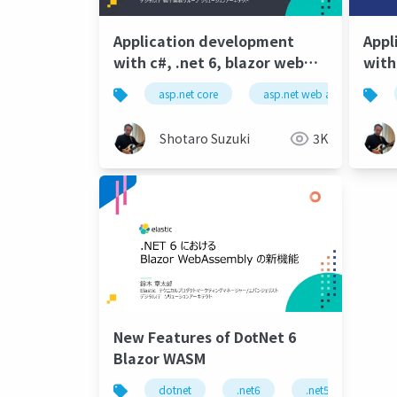
Application development
Appl
with c#, .net 6, blazor web
with
assembly, asp.net web api,
asse
asp.net core
asp.net web api
.n
azure, part 4.pdf
azur
Shotaro Suzuki
3K
New Features of DotNet 6
Blazor WASM
dotnet
.net6
.net5
java