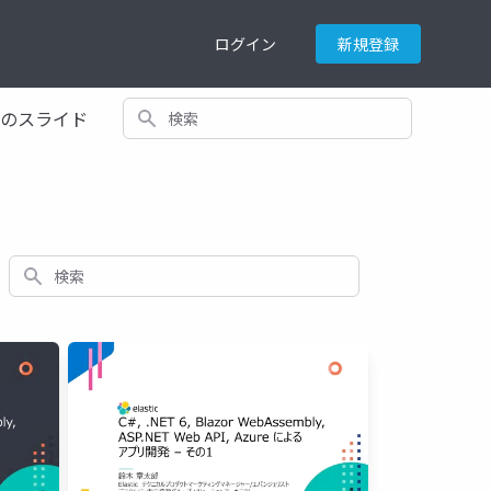
ログイン
新規登録
検索
てのスライド
検索