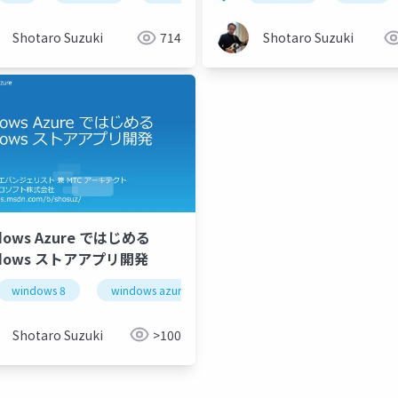
e, part 1
Shotaro Suzuki
714
Shotaro Suzuki
dows Azure ではじめる
ndows ストアアプリ開発
windows 8
windows azure
Shotaro Suzuki
>100