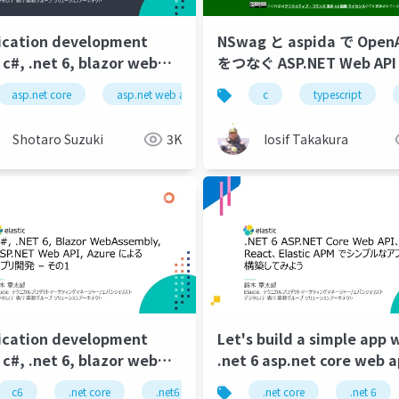
ication development
NSwag と aspida で Open
 c#, .net 6, blazor web
をつなぐ ASP.NET Web API
mbly, asp.net web api,
Next.js 開発
asp.net core
asp.net web api
.net6
c
blazor webassmb
typescript
e, part 4.pdf
Shotaro Suzuki
3K
Iosif Takakura
ication development
Let's build a simple app 
 c#, .net 6, blazor web
.net 6 asp.net core web a
mbly, asp.net web api,
react, and elastic apm.
c6
.net6
.net core
spa
.net6
entity fra
blazor webassmbly
.net core
.net 6
asp.ne