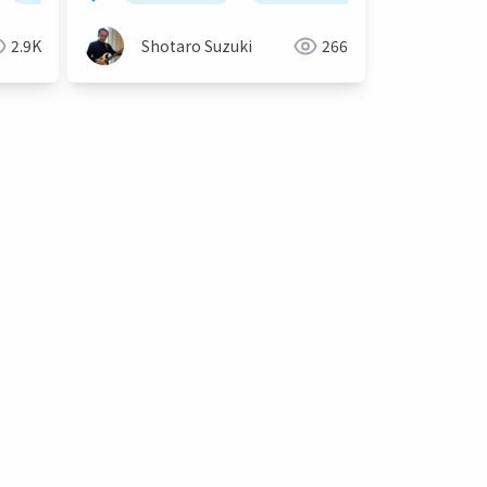
elastic apm
2.9K
Shotaro Suzuki
266