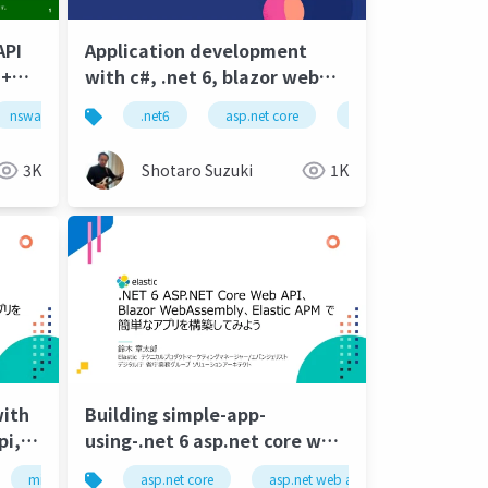
API
Application development
 +
with c#, .net 6, blazor web
assembly, asp.net web api,
nswag
aspida
.net6
asp.net
asp.net core
web api
asp.net web api
next.js
azure, part 3
3K
Shotaro Suzuki
1K
with
Building simple-app-
pi,
using-.net 6 asp.net core web
api-blazor web assembly-
t core
minimal api
asp.net core
asp.net web api
asp.net web api
asp.n
blazor