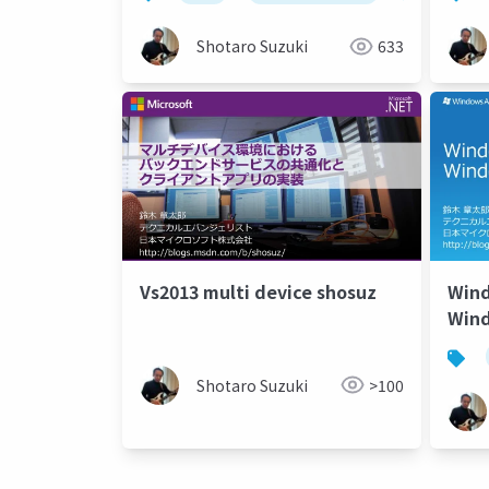
azure, part 2
azur
Shotaro Suzuki
633
Vs2013 multi device shosuz
Win
Wi
Shotaro Suzuki
>100