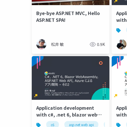
Bye-bye ASP.NET MVC, Hello
Appl
ASP.NET SPA!
with
asse
azur
松井 敏
0.9K
Application development
Appl
with c#, .net 6, blazor web
with
assembly, asp.net web api,
asse
c6
asp.net web api
.net core