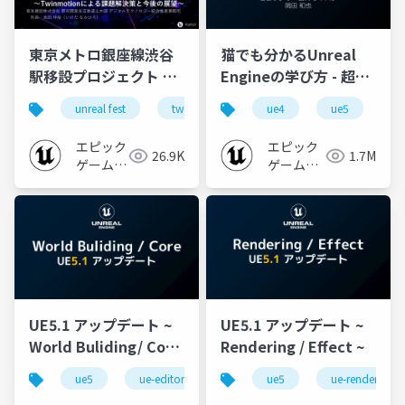
東京メトロ銀座線渋谷
猫でも分かるUnreal
駅移設プロジェクト ～
Engineの学び方 - 超初
Twinmotionによる課
心者向け編 - 2023 v1.0
unreal fest
twinmotion
ue4
ue-aec
ue5
unreal fe
u
題解決策と今後の展望
～【UNREAL FEST
エピック
エピック
26.9K
1.7M
2023 TOKYO】
ゲームズ
ゲームズ
ジャパン
ジャパン
UE5.1 アップデート ~
UE5.1 アップデート ~
World Buliding/ Core
Rendering / Effect ~
~
ue5
ue-editor
ue-environment
ue5
ue-rendering
ue-openw