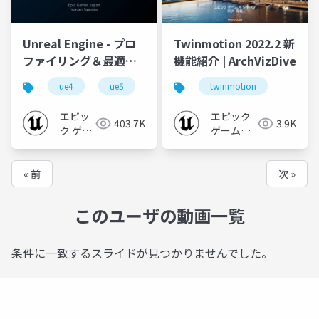
Unreal Engine - プロ
Twinmotion 2022.2 新
ファイリング＆最適化
機能紹介 | ArchVizDive
の始め方
ue4
ue5
ue-optimize
twinmotion
ue-nongame
エピッ
エピック
403.7K
3.9K
ク ゲー
ゲームズ
ムズ ジ
ジャパン
ャパン
« 前
次 »
このユーザの動画一覧
条件に一致するスライドが見つかりませんでした。