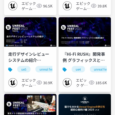
FEST 2023 TOKYO】
TOKYO】
エピック
エピック
96.5K
39.8K
ゲームズ
ゲームズ
ジャパン
ジャパン
走行デザインレビュー
『Hi-Fi RUSH』開発事
システムの紹介
例 グラフィックスと最
【UNREAL FEST 2023
適化紹介【UNREAL
ue5
unreal fest
ue-automotive
ue4
unreal fest
ue-nong
TOKYO】
FEST 2023 TOKYO】
エピック
エピッ
30.9K
185.6K
ゲームズ
ク ゲー
ジャパン
ムズ ジ
ャパン