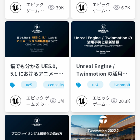
WEST ’22】
エピック
エピック
39K
6.7K
ゲームズ
ゲームズ
ジャパン
ジャパン
猫でも分かる UE5.0,
Unreal Engine /
5.1 におけるアニメーシ
Twinmotion の活用事
ョンの新機能について
例と最新情報 ～AEC分
ue5
cedec+kyushu
ue-animation
ue4
twinmotion
ue-opt
【CEDEC+KYUSHU
野で広がるゲームエン
2022】
ジンの活用～【Archi
エピック ゲ
エピック
1M
20.3K
Future 2022】
ームズ ジャ
ゲームズ
パン
ジャパン