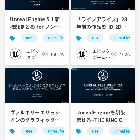
Unreal Engine 5.1 新
「ライブアライブ」28
機能まとめ for ノンゲ
年前の作品をHD-2Dで
ーム【UNREAL FEST
蘇らせる挑戦
ue5
unreal fest
unreal fest west ’22
ue4
unreal fest
ue-re
WEST ’22】
【UNREAL FEST WEST
’22】
エピッ
エピック
166.2K
77.2K
ク ゲー
ゲームズ
ムズ ジ
ジャパン
ャパン
ヴァルキリーエリュシ
UnrealEngineを馴染
オンのグラフィックス
ませる~THE KING OF
表現とコストとパフォ
FIGHTERS XV における
ue4
unreal fest
ue-rendering
ue4
unreal fest
ue-optimize
ーマンスの工夫
開発事例~【UNREAL