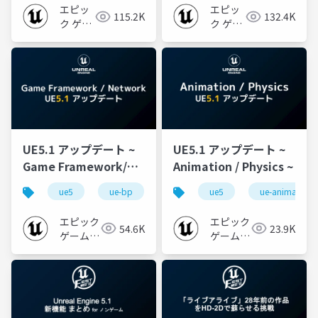
エピッ
エピッ
115.2K
132.4K
ク ゲー
ク ゲー
ムズ ジ
ムズ ジ
ャパン
ャパン
UE5.1 アップデート ~
UE5.1 アップデート ~
Game Framework/
Animation / Physics ~
Network ~
ue5
ue-bp
ue-ui
ue5
ue-ai
ue-animation
ue-netwo
エピック
エピック
54.6K
23.9K
ゲームズ
ゲームズ
ジャパン
ジャパン