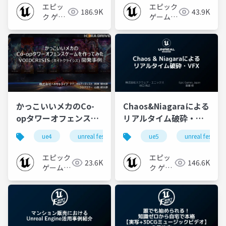
【UNREAL FEST WEST
FEST WEST ’22】
エピッ
エピック
186.9K
43.9K
’22】
ク ゲー
ゲームズ
ムズ ジ
ジャパン
ャパン
かっこいいメカのCo-
Chaos&Niagaraによる
opタワーオフェンスゲ
リアルタイム破砕・
ームを作ってみた；
VFX【UNREAL FEST
ue4
unreal fest
unreal fest west ’22
ue5
unreal fest
ue-re
VOIDCRISIS開発事例
WEST ’22】
【UNREAL FEST WEST
エピック
エピッ
23.6K
146.6K
’22】
ゲームズ
ク ゲー
ジャパン
ムズ ジ
ャパン