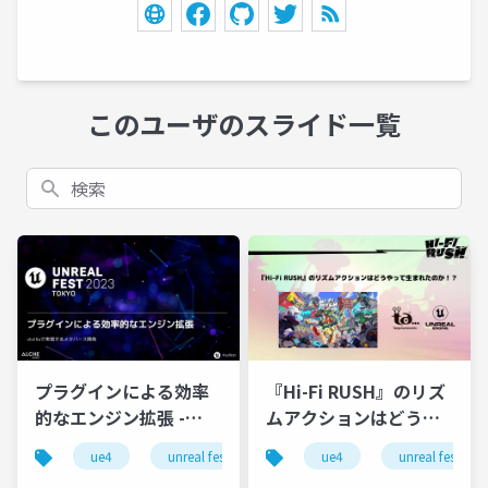
このユーザのスライド一覧
検索
プラグインによる効率
『Hi-Fi RUSH』のリズ
的なエンジン拡張 -
ムアクションはどうや
stelllaで実現するメタ
って生まれたのか！？
ue4
unreal fest
ue5
ue4
ue-c++
unreal fest
ue-ed
バース開発【UNREAL
【UNREAL FEST 2023