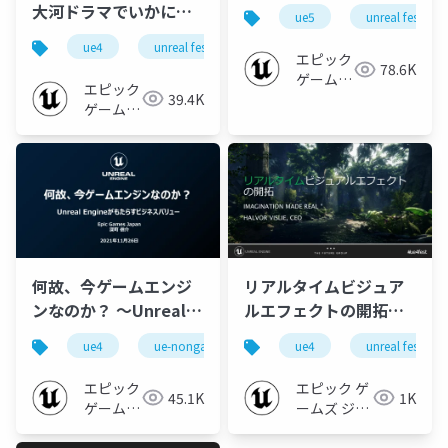
【UNREAL FEST
大河ドラマでいかに実
ue5
unreal fest ex
EXTREME '22
現したか?そして今後の
ue4
unreal fest extreme '22 summer
unreal fest
SUMMER】
この技術の可能性はい
エピック
78.6K
ゲームズ
かに?【UNREAL FEST
エピック
39.4K
ジャパン
EXTREME '22
ゲームズ
SUMMER】
ジャパン
何故、今ゲームエンジ
リアルタイムビジュア
ンなのか？ ～Unreal
ルエフェクトの開拓
Engineがもたらすビジ
【UNREAL FEST EAST
ue4
ue-nongame
ue-aec
ue4
ue-m&e
unreal fest
ネスバリュー～
2018】
【CGWORLD デザイン
エピック
エピック ゲ
45.1K
1K
ビズカンファレンス
ゲームズ
ームズ ジャ
2021秋】
ジャパン
パン