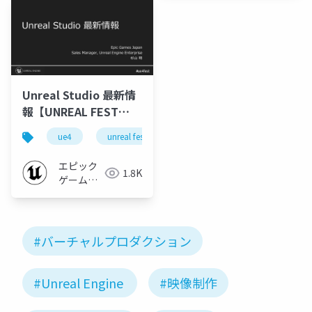
Unreal Studio 最新情
報【UNREAL FEST
EAST 2018】
ue4
unreal fest east 2018
unreal fest
ue-a
エピック
1.8K
ゲームズ
ジャパン
#バーチャルプロダクション
#Unreal Engine
#映像制作