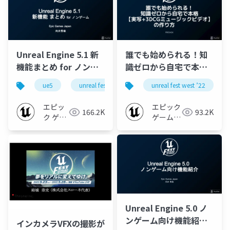
Unreal Engine 5.1 新
誰でも始められる！知
機能まとめ for ノンゲ
識ゼロから自宅で本格
ーム【UNREAL FEST
【実写+3DCGミュージ
ue5
unreal fest
unreal fest west ’22
unreal fest west ’22
ue-re
WEST ’22】
ックビデオ】の作り方
【UNREAL FEST WEST
エピッ
エピック
166.2K
93.2K
’22】
ク ゲー
ゲームズ
ムズ ジ
ジャパン
ャパン
Unreal Engine 5.0 ノ
ンゲーム向け機能紹介
インカメラVFXの撮影が