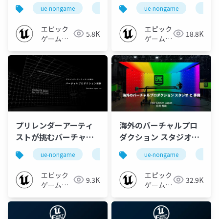
スタジオに必要なこと
ついて / LEDスタジオ事
ue-nongame
ue-vp
ue-nongame
ue-vp
【Virtual Production
業をロケットスタート
Deep Dive 2023】
する方法【Virtual
エピック
エピック
5.8K
18.8K
Production Deep
ゲームズ
ゲームズ
ジャパン
Dive 2023】
ジャパン
プリレンダーアーティ
海外のバーチャルプロ
ストが挑むバーチャル
ダクション スタジオと
プロダクション制作
事例 【Virtual
ue-nongame
ue-vp
ue-nongame
ue-vp
【Virtual Production
Production Deep
Deep Dive 2023】
Dive 2023】
エピック
エピック
9.3K
32.9K
ゲームズ
ゲームズ
ジャパン
ジャパン