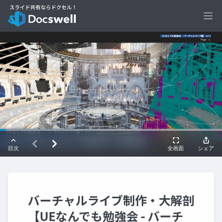
Ope
バーチャルライブ制作・大解剖
【UEなんでも勉強会 - バーチ