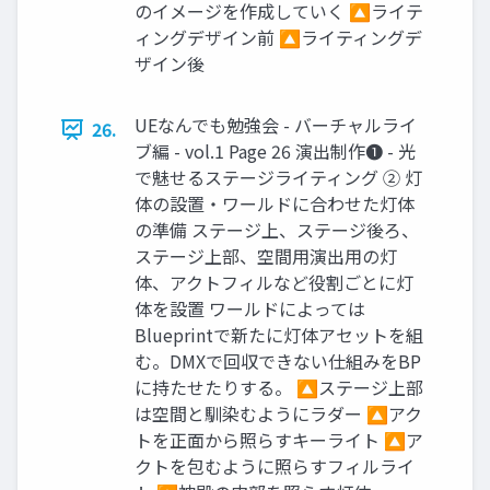
のイメージを作成していく 🔼ライテ
ィングデザイン前 🔼ライティングデ
ザイン後
UEなんでも勉強会 - バーチャルライ
26.
ブ編 - vol.1 Page 26 演出制作❶ - 光
で魅せるステージライティング ② 灯
体の設置・ワールドに合わせた灯体
の準備 ステージ上、ステージ後ろ、
ステージ上部、空間用演出用の灯
体、アクトフィルなど役割ごとに灯
体を設置 ワールドによっては
Blueprintで新たに灯体アセットを組
む。DMXで回収できない仕組みをBP
に持たせたりする。 🔼ステージ上部
は空間と馴染むようにラダー 🔼アク
トを正面から照らすキーライト 🔼ア
クトを包むように照らすフィルライ