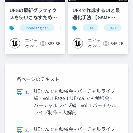
UE5の最新グラフィク
UE4で作成するUIと最
スを使いこなすための4
適化手法 【GAME
個の勘所
CREATORS
unreal engine 5
ue5
cedec
ue4
ue-ui
cedec+kyushu
[CEDEC+KYUSHU
CONFERENCE '20】
2023]
エピッ
エピッ
883.6K
645.2K
ク ゲー
ク ゲー
ムズ ジ
ムズ ジ
ャパン
ャパン
各ページのテキスト
UEなんでも勉強会 - バーチャルライブ
1.
編 - vol.1 Page 1 UEなんでも勉強会 -
バーチャルライブ編 - vol.1 バーチャル
ライブ制作・大解剖
UEなんでも勉強会 - バーチャルライブ
2.