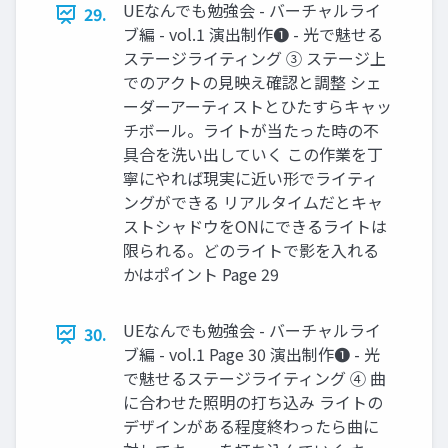
UEなんでも勉強会 - バーチャルライ
29.
ブ編 - vol.1 演出制作❶ - 光で魅せる
ステージライティング ③ ステージ上
でのアクトの見映え確認と調整 シェ
ーダーアーティストとひたすらキャッ
チボール。ライトが当たった時の不
具合を洗い出していく この作業を丁
寧にやれば現実に近い形でライティ
ングができる リアルタイムだとキャ
ストシャドウをONにできるライトは
限られる。どのライトで影を入れる
かはポイント Page 29
UEなんでも勉強会 - バーチャルライ
30.
ブ編 - vol.1 Page 30 演出制作❶ - 光
で魅せるステージライティング ④ 曲
に合わせた照明の打ち込み ライトの
デザインがある程度終わったら曲に