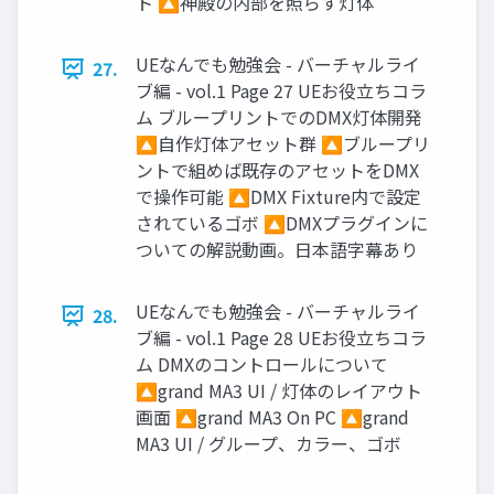
ト 🔼神殿の内部を照らす灯体
UEなんでも勉強会 - バーチャルライ
27.
ブ編 - vol.1 Page 27 UEお役立ちコラ
ム ブループリントでのDMX灯体開発
🔼自作灯体アセット群 🔼ブループリ
ントで組めば既存のアセットをDMX
で操作可能 🔼DMX Fixture内で設定
されているゴボ 🔼DMXプラグインに
ついての解説動画。日本語字幕あり
UEなんでも勉強会 - バーチャルライ
28.
ブ編 - vol.1 Page 28 UEお役立ちコラ
ム DMXのコントロールについて
🔼grand MA3 UI / 灯体のレイアウト
画面 🔼grand MA3 On PC 🔼grand
MA3 UI / グループ、カラー、ゴボ