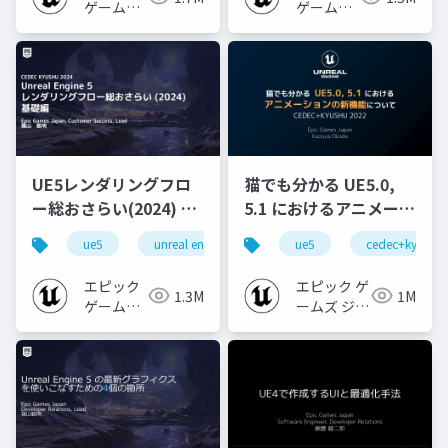
ゲームズ
ゲームズ
ジャパン
ジャパン
UE5レンダリングフロ
猫でも分かる UE5.0,
ー総おさらい(2024) 基
5.1 におけるアニメーシ
礎編！
ョンの新機能について
ue5
unreal engine
ue-rendering
ue5
cedec+kyushu
[CEDEC+KYUSHU
【CEDEC+KYUSHU
2024]
2022】
エピック
エピック ゲ
1.3M
1M
ゲームズ
ームズ ジャ
ジャパン
パン