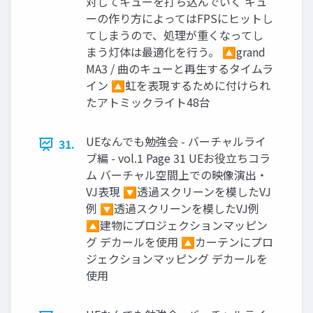
対してキューを打ち込んでいく キュ
ーの作り方によってはFPSにヒットし
てしまうので、処理が重くなってし
まう灯体は最適化を行う。 🔼grand
MA3 / 曲のキューと再生するタイムラ
イン 🔼虹を表現するために付けられ
たアトミックライト48台
UEなんでも勉強会 - バーチャルライ
31.
ブ編 - vol.1 Page 31 UEお役立ちコラ
ム バーチャル空間上での映像演出・
VJ表現 🔽透過スクリーンを模したVJ
例 🔽透過スクリーンを模したVJ例
🔼建物にプロジェクションマッピン
グ デカールを使用 🔼カーテンにプロ
ジェクションマッピング デカールを
使用