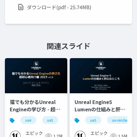
ダウンロード(pdf - 25.74MB)
関連スライド
猫でも分かるUnreal
Unreal Engine5
Engineの学び方 - 超初
Lumenの仕組みと肝心
心者向け編 - 2023 v1.0
なところ
ue4
ue5
ue-beginner
ue5
ue-rendering
エピック
エピック
1.7M
1.5M