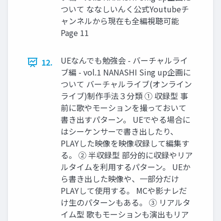
ついて ななしいんく公式Youtubeチ
ャンネルから現在も全編視聴可能
Page 11
UEなんでも勉強会 - バーチャルライ
12.
ブ編 - vol.1 NANASHI Sing up企画に
ついて バーチャルライブ(オンライン
ライブ)制作手法３分類 ① 収録型 事
前に歌やモーションを撮っておいて
書き出すパターン。 UEでやる場合に
はシーケンサーで書き出したり、
PLAYした映像を映像収録して編集す
る。 ② 半収録型 部分的に収録やリア
ルタイムを利用するパターン。 UEか
ら書き出した映像や、一部分だけ
PLAYして使用する。 MCや影ナレだ
け生のパターンもある。 ③ リアルタ
イム型 歌もモーションも演出もリア