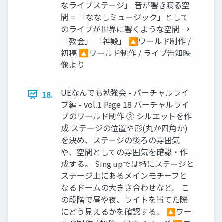
なライブステージ」 音が響き渡る空
間 = 「ななしミュージック」として
のライブが世界に響くような空間 →
「教会」 「神殿」 🔼ワールド制作 /
初稿 🔼ワールド制作 / ライブ告知映
像より
UEなんでも勉強会 - バーチャルライ
18.
ブ編 - vol.1 Page 18 バーチャルライ
ブのワールド制作 ② シルエットを作
成 ステージの位置や形(丸か四角か)
を決め、ステージの後ろの雰囲気
や、空間としての雰囲気を確認・作
成する。 Sing upでは特にステージと
ステージ上にあるメインモチーフと
なるドームの大きさ合わせなど。 こ
の段階で昼や夜、ライトを当てた際
にどう見えるかを確認する。 🔼ワー