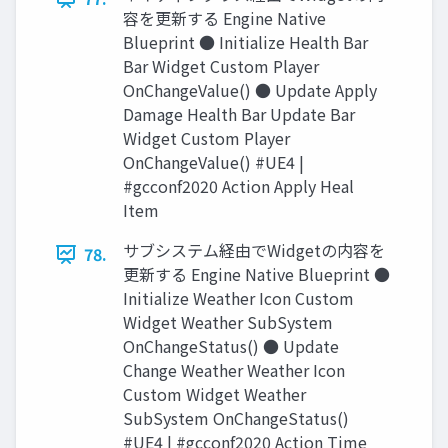
容を更新する Engine Native
Blueprint ● Initialize Health Bar
Bar Widget Custom Player
OnChangeValue() ● Update Apply
Damage Health Bar Update Bar
Widget Custom Player
OnChangeValue() #UE4 |
#gcconf2020 Action Apply Heal
Item
サブシステム経由でWidgetの内容を
78.
更新する Engine Native Blueprint ●
Initialize Weather Icon Custom
Widget Weather SubSystem
OnChangeStatus() ● Update
Change Weather Weather Icon
Custom Widget Weather
SubSystem OnChangeStatus()
#UE4 | #gcconf2020 Action Time