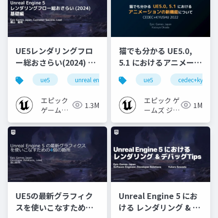
UE5レンダリングフロ
猫でも分かる UE5.0,
ー総おさらい(2024) 基
5.1 におけるアニメーシ
礎編！
ョンの新機能について
ue5
unreal engine
ue-rendering
ue5
cedec+kyushu
[CEDEC+KYUSHU
【CEDEC+KYUSHU
2024]
2022】
エピック
エピック ゲ
1.3M
1M
ゲームズ
ームズ ジャ
ジャパン
パン
UE5の最新グラフィク
Unreal Engine 5 にお
スを使いこなすための4
ける レンダリング & デ