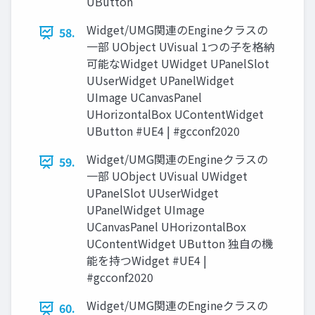
UButton
Widget/UMG関連のEngineクラスの
58.
一部 UObject UVisual 1つの子を格納
可能なWidget UWidget UPanelSlot
UUserWidget UPanelWidget
UImage UCanvasPanel
UHorizontalBox UContentWidget
UButton #UE4 | #gcconf2020
Widget/UMG関連のEngineクラスの
59.
一部 UObject UVisual UWidget
UPanelSlot UUserWidget
UPanelWidget UImage
UCanvasPanel UHorizontalBox
UContentWidget UButton 独自の機
能を持つWidget #UE4 |
#gcconf2020
Widget/UMG関連のEngineクラスの
60.