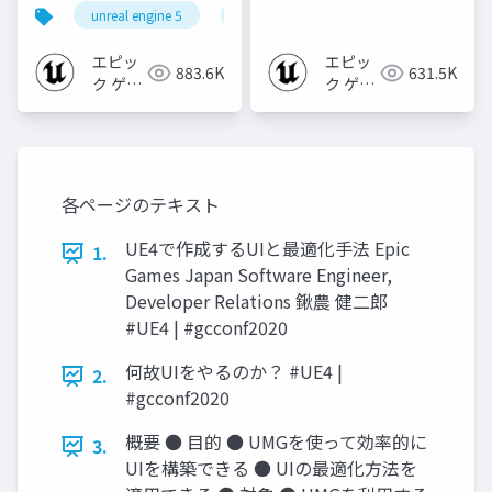
個の勘所
バッグTips
unreal engine 5
ue5
cedec
cedec+kyushu
[CEDEC+KYUSHU
2023]
エピッ
エピッ
883.6K
631.5K
ク ゲー
ク ゲー
ムズ ジ
ムズ ジ
ャパン
ャパン
各ページのテキスト
UE4で作成するUIと最適化手法 Epic
1.
Games Japan Software Engineer,
Developer Relations 鍬農 健二郎
#UE4 | #gcconf2020
何故UIをやるのか？ #UE4 |
2.
#gcconf2020
概要 ● 目的 ● UMGを使って効率的に
3.
UIを構築できる ● UIの最適化方法を