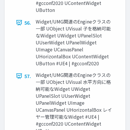
#gcconf2020 UContentWidget
UButton
Widget/UMG関連のEngineクラスの
56.
一部 UObject UVisual 子を格納可能
なWidget UWidget UPanelSlot
UUserWidget UPanelWidget
UImage UCanvasPanel
UHorizontalBox UContentWidget
UButton #UE4 | #gcconf2020
Widget/UMG関連のEngineクラスの
57.
一部 UObject UVisual 水平方向に格
納可能なWidget UWidget
UPanelSlot UUserWidget
UPanelWidget UImage
UCanvasPanel UHorizontalBox レイ
ヤー管理可能なWidget #UE4 |
#gcconf2020 UContentWidget