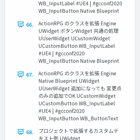
WB_InputLabel #UE4 | #gcconf2020
WB_InputButton Native Blueprint
ActionRPG のクラスを拡張 Engine
66.
UWidget ボタンWidget 共通の処理
UUserWidget UCustomWidget
UCustomButton WB_InputLabel
#UE4 | #gcconf2020
WB_InputButton Native Blueprint
ActionRPG のクラスを拡張 Engine
67.
Native Blueprint UWidget
UUserWidget 追加になっても 変更点
のみの追加でOK UCustomWidget
UCustomButton WB_InputLabel
#UE4 | #gcconf2020
WB_InputButton WB_ButtonText
プロジェクトで拡張するカスタムテ
68.
キスト例 UWidget