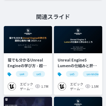
関連スライド
猫でも分かるUnreal
Unreal Engine5
Engineの学び方 - 超初
Lumenの仕組みと肝心
心者向け編 - 2023 v1.0
なところ
ue4
ue5
ue-beginner
ue5
ue-rendering
エピック
エピック
1.7M
1.5M
ゲームズ
ゲームズ
ジャパン
ジャパン