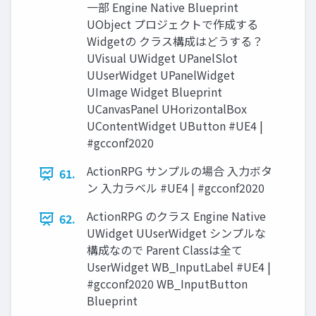
一部 Engine Native Blueprint
UObject プロジェクトで作成する
Widgetの クラス構成はどうする？
UVisual UWidget UPanelSlot
UUserWidget UPanelWidget
UImage Widget Blueprint
UCanvasPanel UHorizontalBox
UContentWidget UButton #UE4 |
#gcconf2020
ActionRPG サンプルの場合 入力ボタ
61.
ン 入力ラベル #UE4 | #gcconf2020
ActionRPG のクラス Engine Native
62.
UWidget UUserWidget シンプルな
構成なので Parent Classは全て
UserWidget WB_InputLabel #UE4 |
#gcconf2020 WB_InputButton
Blueprint