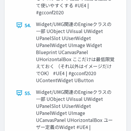
て使いやすくする #UE4 |
#gcconf2020
Widget/UMG関連のEngineクラスの
54.
一部 UObject UVisual UWidget
UPanelSlot UUserWidget
UPanelWidget UImage Widget
Blueprint UCanvasPanel
UHorizontalBox ここだけは最低限覚
えておく （それ以外はイメージだけ
でOK） #UE4 | #gcconf2020
UContentWidget UButton
Widget/UMG関連のEngineクラスの
55.
一部 UObject UVisual UWidget
UPanelSlot UUserWidget
UPanelWidget UImage
UCanvasPanel UHorizontalBox ユー
ザー定義のWidget #UE4 |