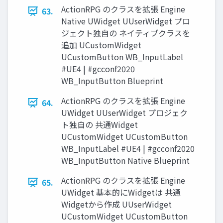
ActionRPG のクラスを拡張 Engine
63.
Native UWidget UUserWidget プロ
ジェクト独自の ネイティブクラスを
追加 UCustomWidget
UCustomButton WB_InputLabel
#UE4 | #gcconf2020
WB_InputButton Blueprint
ActionRPG のクラスを拡張 Engine
64.
UWidget UUserWidget プロジェク
ト独自の 共通Widget
UCustomWidget UCustomButton
WB_InputLabel #UE4 | #gcconf2020
WB_InputButton Native Blueprint
ActionRPG のクラスを拡張 Engine
65.
UWidget 基本的にWidgetは 共通
Widgetから作成 UUserWidget
UCustomWidget UCustomButton