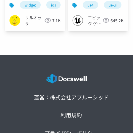
CREATORS
widget
ios
swift
ue4
swiftui
ue-ui
CONFERENCE '20】
リルオッ
エピッ
7.1K
645.2K
サ
ク ゲー
ムズ ジ
ャパン
運営：株式会社アプルーシッド
利用規約
プライバシーポリシー