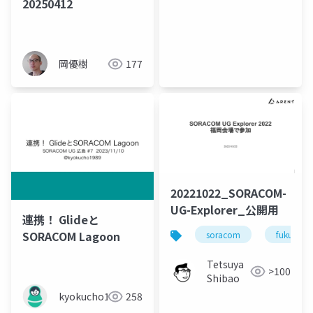
20250412
岡優樹
177
20221022_SORACOM-
UG-Explorer_公開用
連携！ Glideと
SORACOM Lagoon
soracom
fukuoka
Tetsuya
>100
Shibao
kyokucho1989
258