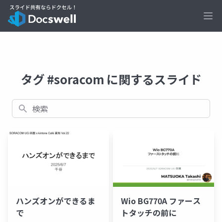
Ope
タグ #soracom に関するスライド
検索
ハンズオンができるま
Wio BG770A ファース
で
トタッチの前に