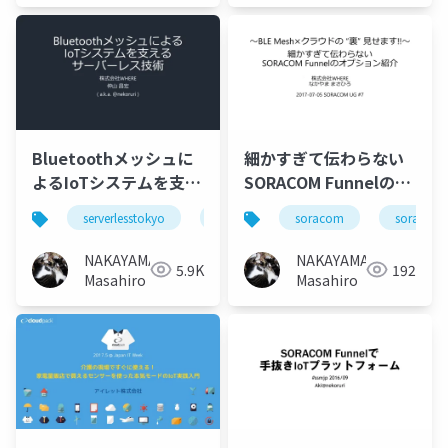
Bluetoothメッシュに
細かすぎて伝わらない
よるIoTシステムを支え
SORACOM Funnelのオ
るサーバーレス技術
プション紹介
serverlesstokyo
serverless
soracom
aws
lambda
soracom
#serverlesstokyo
#soracomug
NAKAYAMA
NAKAYAMA
5.9K
192
Masahiro
Masahiro