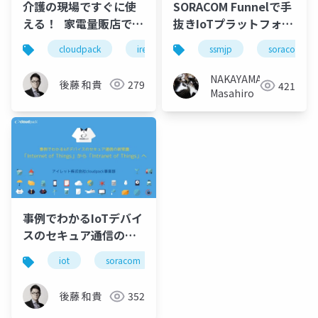
介護の現場ですぐに使
SORACOM Funnelで手
える！ 家電量販店で買
抜きIoTプラットフォー
えるセンサーを使った
ム #ssmjp
cloudpack
iret
soracom
ssmjp
iot
soracom
本気モードのIoT実践入
門
NAKAYAMA
後藤 和貴
279
421
Masahiro
事例でわかるIoTデバイ
スのセキュア通信の新
常識 「Internet of
iot
soracom
security
Things」から
「Intranet of
後藤 和貴
352
Things」へ