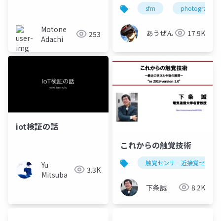
に関連するあれこれ
sfm
photogrammet
Motone
あうぜん
17.9K
253
Adachi
iot検証の話
これからの触覚技術
触覚センサ 近接覚センサ
Yu
3.3K
Mitsuba
下条誠
8.2K