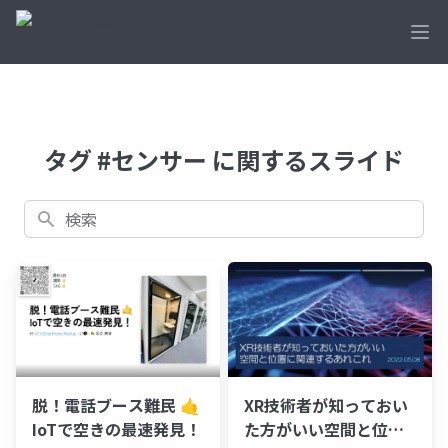
Ope
タグ #センサー に関するスライド
検索
脱！電話ブース難民 🤙
XR技術者が知っておい
IoTで空きの最速発見！
た方がいい空間と位置