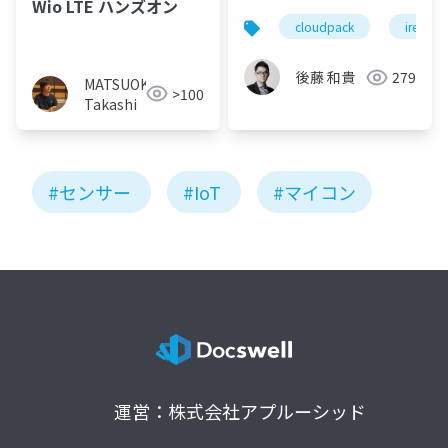
Wio LTE ハンズオン
えるセンサーを使った
cloudpack
iret
本気モードのIoT実践入
門
後藤 和貴
279
MATSUOKA
>100
Takashi
#センサー
#IoT
#マイコン
運営：株式会社アプルーシッド