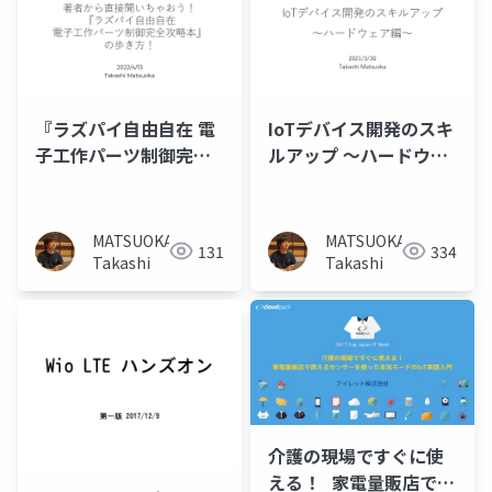
『ラズパイ自由自在 電
IoTデバイス開発のスキ
子工作パーツ制御完全
ルアップ ～ハードウェ
攻略本』の歩き方！
ア編～
MATSUOKA
MATSUOKA
131
334
Takashi
Takashi
介護の現場ですぐに使
える！ 家電量販店で買