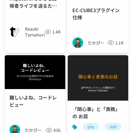
発者ライフを送るため
EC-CUBE3プラグイン
の最初の設定
仕様
Kazuki
1.4K
Tamahori
たかぴー
1.1K
難しいよね、コードレ
ビュー
「関心事」と「責務」
の お話
php
ddd
たかぴー
836