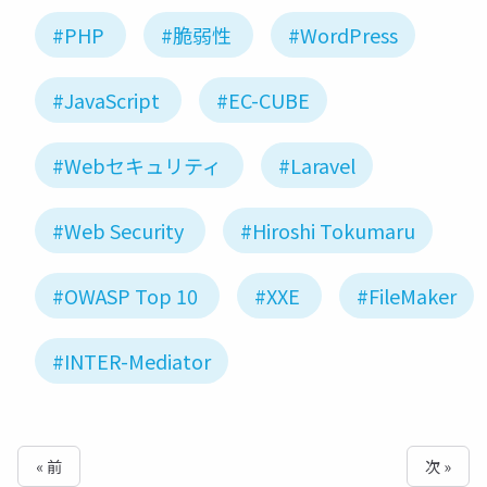
#PHP
#脆弱性
#WordPress
#JavaScript
#EC-CUBE
#Webセキュリティ
#Laravel
#Web Security
#Hiroshi Tokumaru
#OWASP Top 10
#XXE
#FileMaker
#INTER-Mediator
« 前
次 »