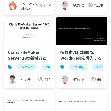
Tomoyuki
徳丸 浩
71.3K
1.6K
Shiba
Claris FileMaker
徳丸本VMに脆弱な
Server 19の新機能と改
WordPressを導入する
善点
filemaker
intermediator
security
php
server
php
松尾篤
210
徳丸 浩
691