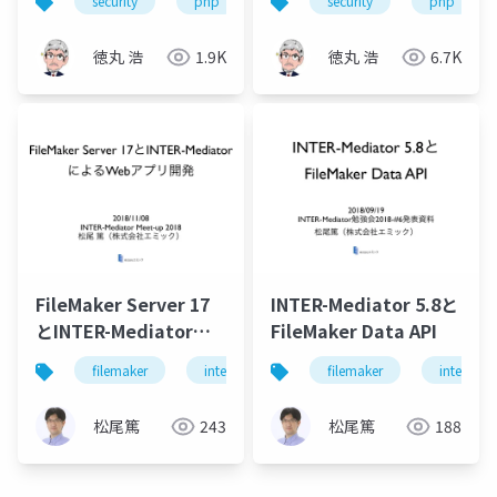
security
php
security
php
徳丸 浩
1.9K
徳丸 浩
6.7K
FileMaker Server 17
INTER-Mediator 5.8と
とINTER-Mediatorに
FileMaker Data API
よるWebアプリ開発
filemaker
intermediator
filemaker
php
server
intermedi
松尾篤
243
松尾篤
188