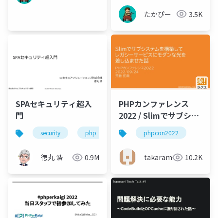
たかぴー
3.5K
SPAセキュリティ超入
PHPカンファレンス
門
2022 / Slimでサブシス
テムを構築してレガシ
security
php
javascript
phpcon2022
ーサービスにモダンな
光を差し込ませた話
徳丸 浩
0.9M
takaram
10.2K