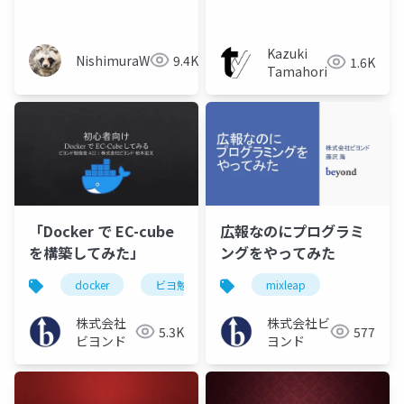
ゆるWeb勉強会 Vol.23
Kazuki
NishimuraWataru
9.4K
1.6K
Tamahori
「Docker で EC-cube
広報なのにプログラミ
を構築してみた」
ングをやってみた
docker
ビヨ勉
mixleap
株式会社
株式会社ビ
5.3K
577
ビヨンド
ヨンド