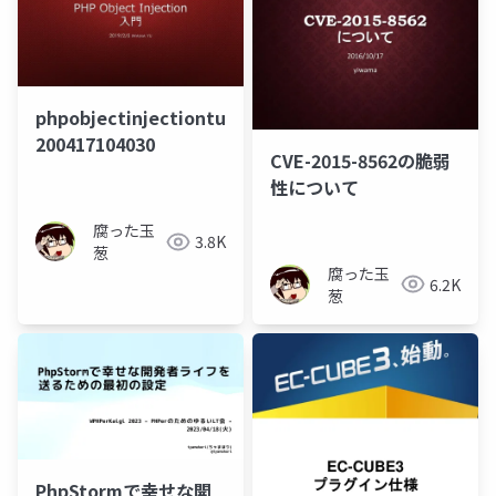
phpobjectinjectiontutorial-
200417104030
CVE-2015-8562の脆弱
性について
腐った玉
3.8K
葱
腐った玉
6.2K
葱
PhpStormで幸せな開