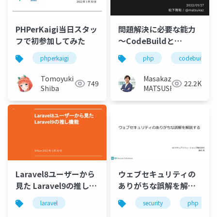
PHPerKaigi当日スタッ
問題解決に必要な能力
フで初参加してみた
〜CodeBuildと
OPCacheに振り回され
phperkaigi
php
codebuild
た話〜
Tomoyuki
Masakazu
749
22.2K
Shiba
MATSUSHITA
Laravel8ユーザーから
ウェブセキュリティの
見た Laravel9の推し機
ありがちな誤解を解説
能
する
laravel
security
php