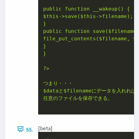
$this
->save(
$this
->filename);

}

public function save(
$filename
)
file_put_contents(
$filename
, 
$
}

}

?>

$data
と
$filename
にデータを入れれば

任意のファイルを保存できる。

[beta]
55.