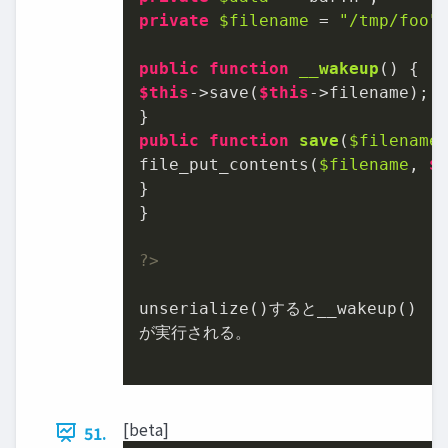
private
$filename
 = 
"/tmp/foo"
;
public
function
__wakeup
(
) 
$this
->save(
$this
->filename);

public
function
save
(
$filename
file_put_contents(
$filename
, 
$
}

}

?>
unserialize()すると__wakeup()

が実行される。

[beta]
51.