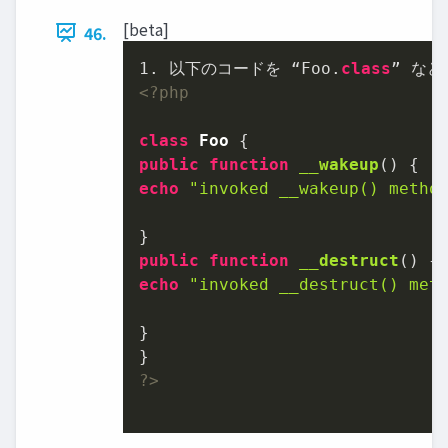
[beta]
46.
1
. 以下のコードを “Foo.
class
<?php
class
Foo
public
function
__wakeup
(
) 
echo
"invoked __wakeup() metho
public
function
__destruct
(
) 
echo
"invoked __destruct() met
}

?>