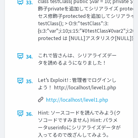
class testClass{ public $var = 10; private
33.
飾子privateを追加してシリアライズ protected $
セス修飾子protectedを追加してシリアライズ };
testClass(); > O:9:"testClass":3:
{s:3:"var";i:10;s:15:"¥0testClass¥0var2";i:20;
protected は [NULL]アスタリスク[NULL]
これで皆さんは、シリアライズデー
34.
タを読めるようになりました！
Let’s Exploit! : 管理者でログインし
35.
よう！ http://localhost/level1.php
http://localhost/level1.php
Hint: ソースコードを読んでみよう(ク
36.
ソコードですみません) Hint: パラメ
ータuserinfoにシリアライズデータが
入ってるので改ざんしてみよう。