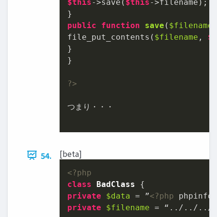
$this
->save(
$this
->filename);

public
function
save
(
$filename
file_put_contents(
$filename
, 
$
}

}

?>
つまり・・・

[beta]
54.
<?php
class
BadClass
private
$data
 = ”
<?php
 phpinfo
private
$filename
 = “../../../