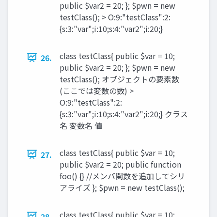
public $var2 = 20; }; $pwn = new
testClass(); > O:9:"testClass":2:
{s:3:"var";i:10;s:4:"var2";i:20;}
class testClass{ public $var = 10;
26.
public $var2 = 20; }; $pwn = new
testClass(); オブジェクトの要素数
(ここでは変数の数) >
O:9:"testClass":2:
{s:3:"var";i:10;s:4:"var2";i:20;} クラス
名 変数名 値
class testClass{ public $var = 10;
27.
public $var2 = 20; public function
foo() {} //メンバ関数を追加してシリ
アライズ }; $pwn = new testClass();
class testClass{ public $var = 10;
28.