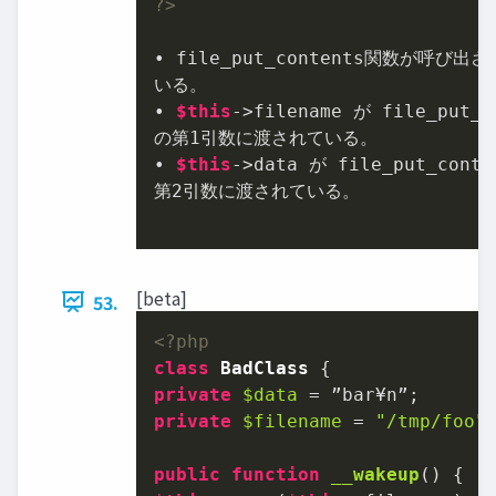
?>
• file_put_contents関数が呼び出さ
いる。

• 
$this
->filename が file_put_co
の第
1
引数に渡されている。

• 
$this
->data が file_put_conte
第
2
引数に渡されている。

[beta]
53.
<?php
class
BadClass
private
$data
private
$filename
 = 
"/tmp/foo"
;
public
function
__wakeup
(
) 