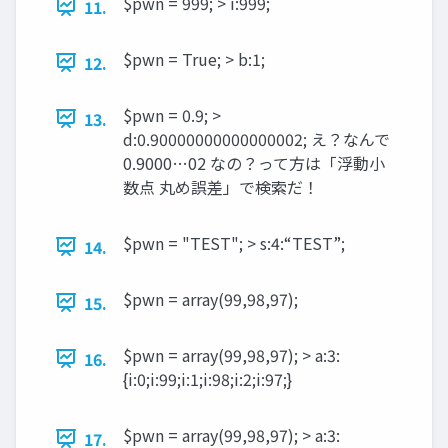
$pwn = 999; > i:999;
11.
$pwn = True; > b:1;
12.
$pwn = 0.9; >
13.
d:0.90000000000000002; え？なんで
0.9000…02 なの？って方は「浮動小
数点 丸め誤差」で検索だ！
$pwn = "TEST"; > s:4:“TEST”;
14.
$pwn = array(99,98,97);
15.
$pwn = array(99,98,97); > a:3:
16.
{i:0;i:99;i:1;i:98;i:2;i:97;}
$pwn = array(99,98,97); > a:3:
17.