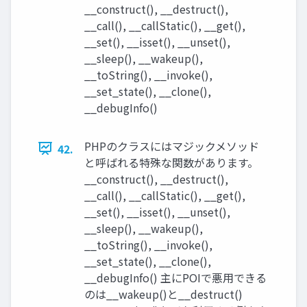
__construct(), __destruct(),
__call(), __callStatic(), __get(),
__set(), __isset(), __unset(),
__sleep(), __wakeup(),
__toString(), __invoke(),
__set_state(), __clone(),
__debugInfo()
PHPのクラスにはマジックメソッド
42.
と呼ばれる特殊な関数があります。
__construct(), __destruct(),
__call(), __callStatic(), __get(),
__set(), __isset(), __unset(),
__sleep(), __wakeup(),
__toString(), __invoke(),
__set_state(), __clone(),
__debugInfo() 主にPOIで悪用できる
のは__wakeup()と__destruct()