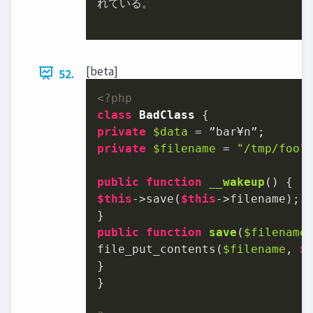
れている。

[beta]
52.
<?php
class
BadClass
private
$data
private
$filename
 = 
"/tmp/foo"
;
public
function
__wakeup
(
) 
$this
->save(
$this
->filename);

public
function
save
(
$filename
file_put_contents(
$filename
, 
$
}

}
