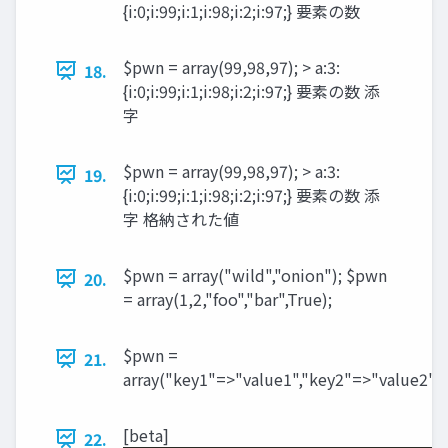
{i:0;i:99;i:1;i:98;i:2;i:97;} 要素の数
$pwn = array(99,98,97); > a:3:
18.
{i:0;i:99;i:1;i:98;i:2;i:97;} 要素の数 添
字
$pwn = array(99,98,97); > a:3:
19.
{i:0;i:99;i:1;i:98;i:2;i:97;} 要素の数 添
字 格納された値
$pwn = array("wild","onion"); $pwn
20.
= array(1,2,"foo","bar",True);
$pwn =
21.
array("key1"=>"value1","key2"=>"value2");
[beta]
22.