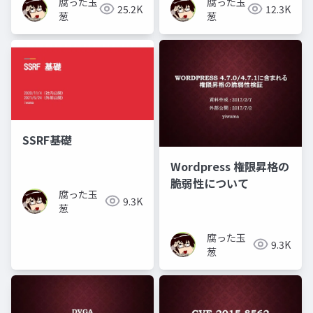
腐った玉
腐った玉
25.2K
12.3K
葱
葱
SSRF基礎
Wordpress 権限昇格の
脆弱性について
腐った玉
9.3K
葱
腐った玉
9.3K
葱