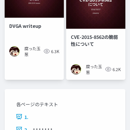
DVGA writeup
CVE-2015-8562の脆弱
性について
腐った玉
6.3K
葱
腐った玉
6.2K
葱
各ページのテキスト
1.
• • • • • • •
2.