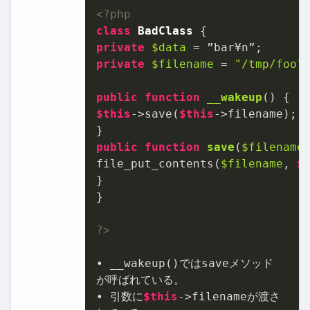
<?php
class
BadClass
private
$data
private
$filename
 = 
"/tmp/foo"
;
public
function
__wakeup
(
) 
$this
->save(
$this
->filename);

public
function
save
(
$filename
file_put_contents(
$filename
, 
$
}

}

?>
• __wakeup()ではsaveメソッド

が呼ばれている。

• 引数に
$this
->filenameが渡さ
