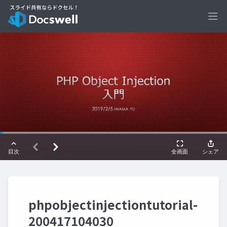
Ope
phpobjectinjectiontutorial-
200417104030