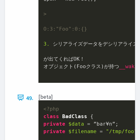
>

O:3:"Foo":0:{}
3.
 シリアライズデータをデシリアライズし
が出てくればOK！

オブジェクト(Fooクラス)が持つ
__wake
[beta]
49.
<?php
class
BadClass
private
$data
private
$filename
 = 
"/tmp/foo"
;