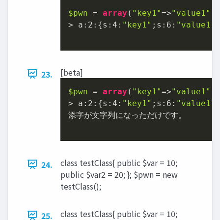
$pwn
 = 
array
(
"key1"
=>
"value1"
,
> a:
2
:{s:
4
:
"key1"
;s:
6
:
"value1"
[beta]
23.
$pwn
 = 
array
(
"key1"
=>
"value1"
,
> a:
2
:{s:
4
:
"key1"
;s:
6
:
"value1"
添字が文字列になっただけです。

class testClass{ public $var = 10;
24.
public $var2 = 20; }; $pwn = new
testClass();
class testClass{ public $var = 10;
25.