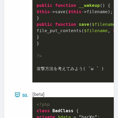
public
function
__wakeup
(
) 
$this
->save(
$this
->filename);

public
function
save
(
$filename
file_put_contents(
$filename
, 
$
}

}

?>
攻撃方法を考えてみよう( ˘ω ˘ )

[beta]
50.
<?php
class
BadClass
private
$data