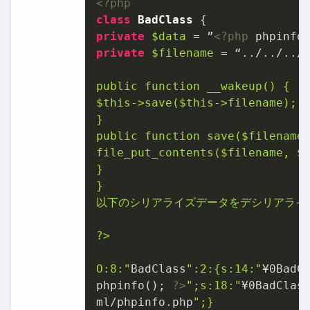
<?php
class
BadClass
private
$data
 = ”
<?php
 phpinfo
private
$filename
 = “../../../
$this
->save(
$this
->filename);

}

public function save(
$filename
)
file_put_contents(
$filename
, 
$
}

}

以下のシリアライズデータをデシリアライ
?>

O:8:"
BadClass
":2:{s:14:"
¥
0
BadC
phpinfo(); 
?>
";s:18:"
¥
0
BadClas
ml/phpinfo.php
";}
