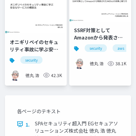
SSRF対策として
Amazonから発表され
オニギリペイのセキュ
たIMDSv2の効果と破り
リティ事故に学ぶ安全
security
aws
方
なサービスの構築法
security
徳丸 浩
38.1K
徳丸 浩
42.3K
各ページのテキスト
SPAセキュリティ超入門 EGセキュアソ
1.
リューションズ株式会社 徳丸 浩 徳丸