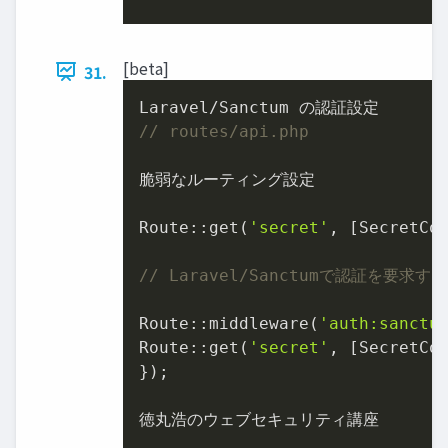
[beta]
31.
// routes/api.php
脆弱なルーティング設定

Route::get(
'secret'
, [SecretCo
// Laravel/Sanctumで認証を要求す
Route::middleware(
'auth:sanctu
Route::get(
'secret'
, [SecretCo
});

徳丸浩のウェブセキュリティ講座
