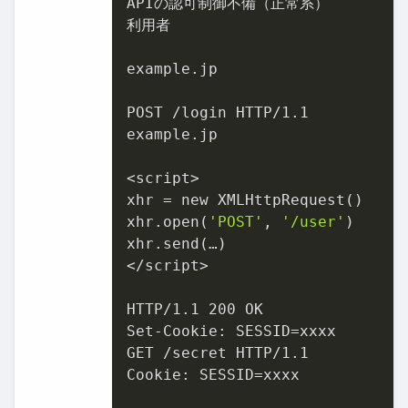
APIの認可制御不備（正常系）

利用者

example.jp

POST /login HTTP/1.1

example.jp

<script>

xhr = new XMLHttpRequest()

xhr.open(
'POST'
, 
'/user'
)

xhr.send(…)

</script>

HTTP/1.1 200 OK

Set-Cookie: SESSID=xxxx

GET /secret HTTP/1.1

Cookie: SESSID=xxxx
