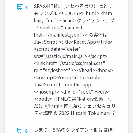
SPAのHTML（いわゆるガワ）はとて
7.
もシンプル <!DOCTYPE html> <html
lang="en"> <head> クライアントアプ
リ <link rel="manifest"
href="/manifest.json" /> の実体は
JavaScript <title>React App</title>
<script defer="defer"
src="/static/js/main.js"></script>
<link href="/static/css/main.css"
rel="stylesheet" /> </head> <body>
<noscript>You need to enable
JavaScript to run this app.
</noscript> <div id="root"></div>
</body> HTMLの実体は div要素一つ
だけ </html> 徳丸浩のウェブセキュリ
ティ講座 © 2022 Hiroshi Tokumaru 7
つまり、SPAのクライアント側はほぼ
8.