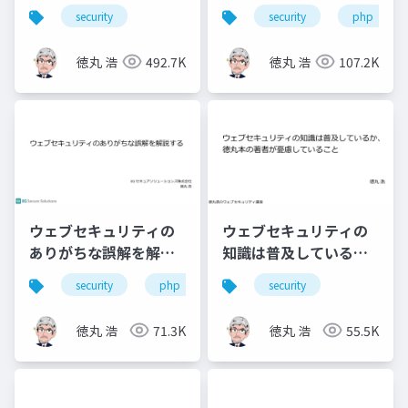
Japan 2021
Joomla! の責任やいか
security
security
php
に
徳丸 浩
492.7K
徳丸 浩
107.2K
ウェブセキュリティの
ウェブセキュリティの
ありがちな誤解を解説
知識は普及している
する
か、徳丸本の著者が憂
security
php
security
慮していること
徳丸 浩
71.3K
徳丸 浩
55.5K