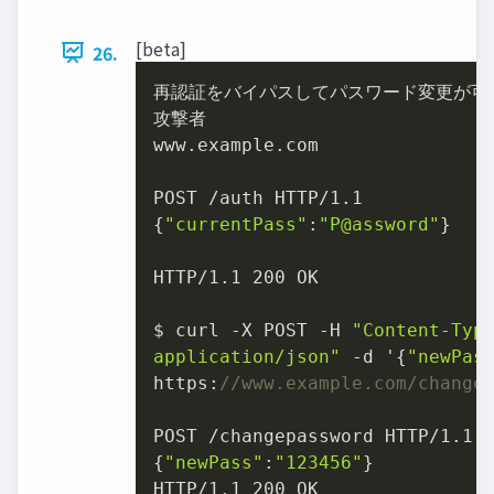
[beta]
26.
再認証をバイパスしてパスワード変更が可能
攻撃者

www.example.com

POST /auth HTTP/
1.1
{
"currentPass"
:
"P@assword"
}

HTTP/
1.1
200
 OK

$ curl -X POST -H 
"Content-Type
application/json"
 -d '{
"newPas
https:
//www.example.com/change
POST /changepassword HTTP/
1.1
{
"newPass"
:
"123456"
}

HTTP/
1.1
200
 OK
