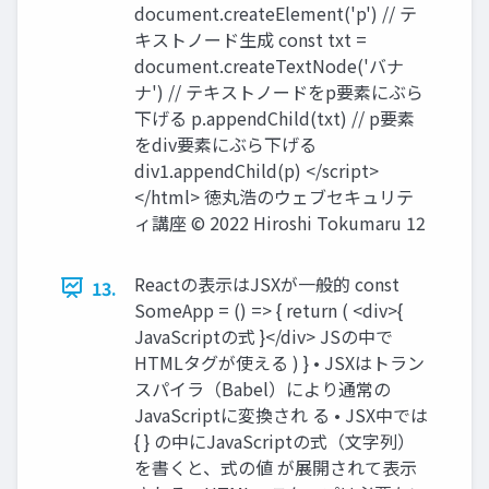
document.createElement('p') // テ
キストノード生成 const txt =
document.createTextNode('バナ
ナ') // テキストノードをp要素にぶら
下げる p.appendChild(txt) // p要素
をdiv要素にぶら下げる
div1.appendChild(p) </script>
</html> 徳丸浩のウェブセキュリテ
ィ講座 © 2022 Hiroshi Tokumaru 12
Reactの表示はJSXが一般的 const
13.
SomeApp = () => { return ( <div>{
JavaScriptの式 }</div> JSの中で
HTMLタグが使える ) } • JSXはトラン
スパイラ（Babel）により通常の
JavaScriptに変換され る • JSX中では
{ } の中にJavaScriptの式（文字列）
を書くと、式の値 が展開されて表示