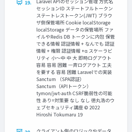
Laravel APIのセッション管理 方式名
19.
セッションID ステートフルトークン
ステートレストークン(JWT) ブラウ
ザ側保管場所 Cookie localStorage
localStorage データの保管場所 ファ
イルやRedis DB トークンに内包 保管
できる情報 認証情報 + なんでも 認証
情報 + 権限 認証情報 +α スケーラビ
リティ 小～中 中 大 即時ログアウト
容易 容易 困難 一斉ログアウト 工夫
を要する 容易 困難 Laravelでの実装
Sanctum （SPA認証）
Sanctum（APIトークン）
tymon/jwt-auth CSRF脆弱性の可能
性 あり=対策要 なし なし 徳丸浩のウ
ェブセキュリティ講座 © 2022
Hiroshi Tokumaru 19
クライアント側のロジックやデータ
20.