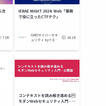
る次
IERAE NIGHT 2024: Web「業務
で役に立ったCTFテク」
キュリ
GMOサイバーセキ
7.5K
38.1K
ュリティ byイエラ
エ株式会社
コンテキストを読み解き進める
モダンWebセキュリティ入門 - 公