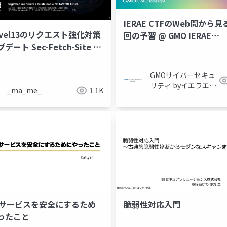
IERAE CTFのWeb問から見
avel13のリクエスト強化対策
回の予習 @ GMO IERAE
デート Sec-Fetch-Site の
HackNight #1 「Webセ
で何が変わるのか
ティ編」
GMOサイバーセキュ
リティ byイエラエ株
_ma_me_
1.1K
式会社
bサービスを安全にするため
脆弱性対応入門
ったこと