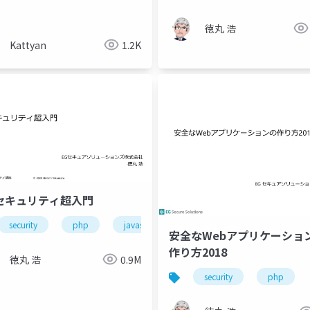
徳丸 浩
Kattyan
1.2K
Aセキュリティ超入門
security
php
javascript
安全なWebアプリケーショ
作り方2018
徳丸 浩
0.9M
security
php