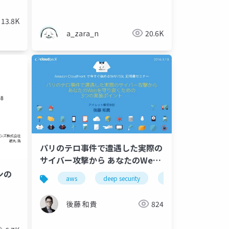
開資料
13.8K
a_zara_n
20.6K
パリのテロ事件で遭遇した実際の
サイバー攻撃から あなたのWeb
を守り抜くための 3つの実装ポイ
ンの
aws
deep security
aws waf
ント
後藤 和貴
824