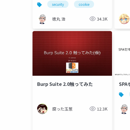
security
cookie
徳丸 浩
34.3K
Burp Suite 2.0触ってみた
SP
腐った玉葱
12.3K