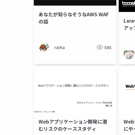
あなたが知らなそうなAWS WAF
Lar
の話
アップ
導入
raiha
586
Webアプリケーション開発に潜
We
むリスクのケーススタディ
にや