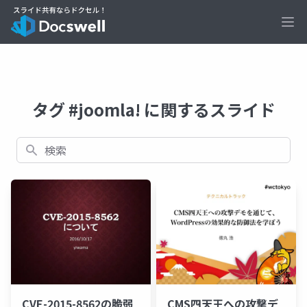
Ope
タグ #joomla! に関するスライド
検索
CVE-2015-8562の脆弱
CMS四天王への攻撃デ