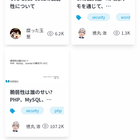
性について
モを通じて、
WordPressの効果的な
security
wordpress
防御法を学ぼう
腐った玉
徳丸 浩
1.3K
6.2K
葱
脆弱性は誰のせい?
PHP、MySQL、
Joomla! の責任やいか
security
php
joomla!
mysql
に
徳丸 浩
107.2K