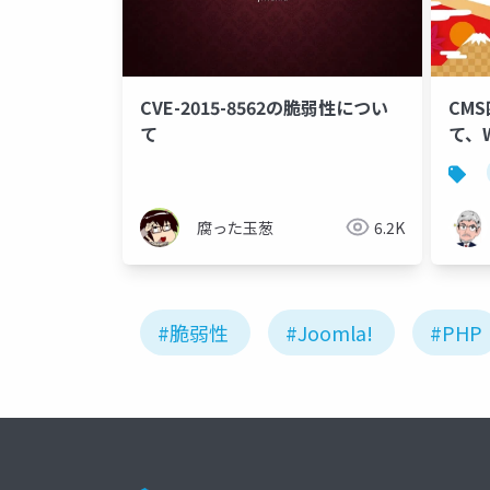
CVE-2015-8562の脆弱性につい
CM
て
て、
法を
腐った玉葱
6.2K
#脆弱性
#Joomla!
#PHP