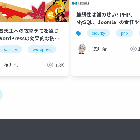
脆弱性は誰のせい? PHP、
MySQL、Joomla! の責任
に
S四天王への攻撃デモを通じ
security
php
WordPressの効果的な防御
学ぼう
徳丸 浩
security
wordpress
徳丸 浩
1.3K