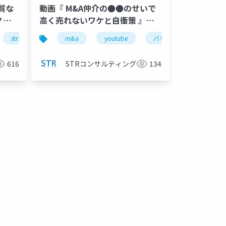
質な
動画『 M&A仲介の●●のせいで
？ル
高く売れないワケと自衛策 』で
投影
投影した資料
ンサルティング
strコンサルティング
公認会計士
m&a
公認会計士
youtube
古旗淳一
古旗淳一
バリュエーション
m&a仲介
616
STRコンサルティング
134