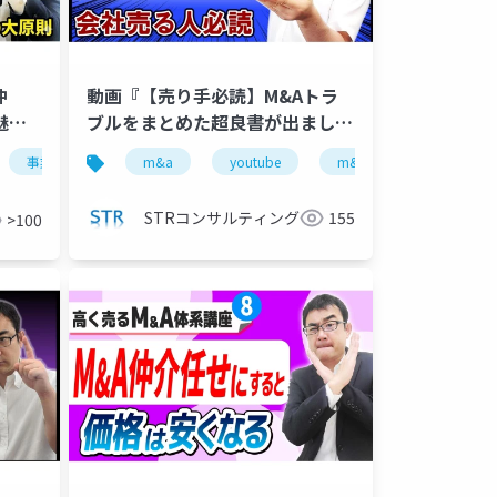
仲
動画『【売り手必読】M&Aトラ
魅力
ブルをまとめた超良書が出まし
が解
た』で投影した資料
条項
業価値評価
事業承継
契約解除
中小企業庁
中小企業m&a
m&a
競争入札
youtube
m&a支援機関登録制度
インフォメーションメモランダム
入札
m&a仲介
相対交渉
ev/ebitd
strコ
STRコンサルティング
155
>100