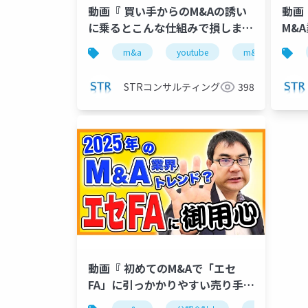
動画『 買い手からのM&Aの誘い
動画
に乗るとこんな仕組みで損しま
M&
す！【M&A相談FAQ】』で投影し
トラ
m&a
youtube
m&a仲介
た資料
STRコンサルティング
398
動画『 初めてのM&Aで「エセ
FA」に引っかかりやすい売り手の
特徴２選 』で投影した資料