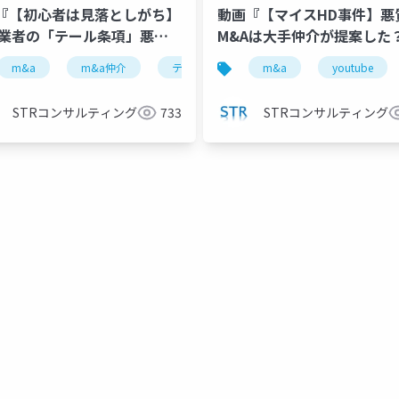
『【初心者は見落としがち】
動画『【マイスHD事件】悪
A業者の「テール条項」悪用
M&Aは大手仲介が提案した
ブル３選』で投影した資料
シアン以上の激震かも 』で
strコンサルティング
m&a
m&a仲介
公認会計士
テール条項
古旗淳一
m&a
youtube
youtube
strコ
した資料
STRコンサルティング
733
STRコンサルティング