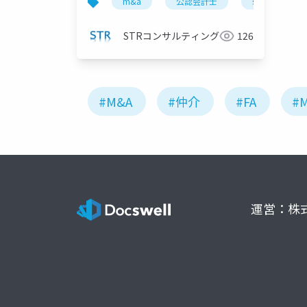
m&a
公認会計士
strコンサルテ
STRコンサルティング
126
#M&A
#仲介
#FA
#
運営：株