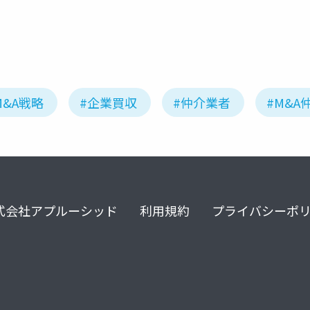
ィング
古旗淳一
m&a仲介
fa
youtube
M&A戦略
#企業買収
#仲介業者
#M&A
式会社アプルーシッド
利用規約
プライバシーポ