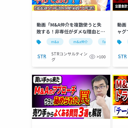
動画「M&A仲介を複数使うと失
動画
敗する！非専任がダメな理由と専
ャグ
任のリスクの防ぎ方」で投影した
ツー
m&a
m&a仲介
fa
非専
スライド
影し
STRコンサルティン
>100
グ