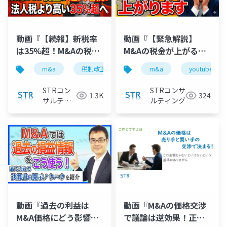
動画『【続報】新税率
動画『【緊急解説】
は35%超！M&Aの税金
M&Aの税金が上がる！
が大幅増税｜3.5億円か
「ミニマム課税」の対
m&a
税制改正
税金ミニマム課税
m&a
youtube
税理士
ら対象に』で投影した
象拡大と実質増税の衝
資料
撃』で投影した資料
STRコン
STRコンサ
1.3K
324
サルティ
ルティング
ング
動画『過去の利益は
動画『M&Aの価格交渉
M&A価格にどう影響す
で議論は逆効果！正し