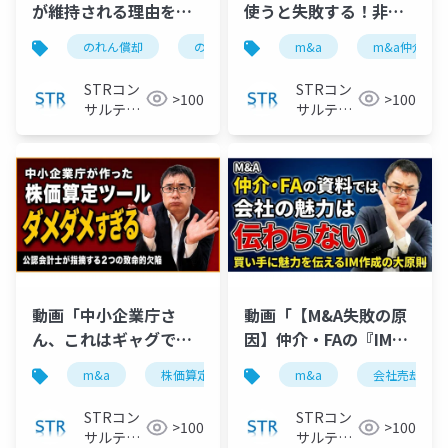
が維持される理由を
使うと失敗する！非専
M&Aの公認会計士がわ
任がダメな理由と専任
のれん償却
のれん代
のれん負け
m&a
m&a仲介
m&a
かりやすく解説！」で
のリスクの防ぎ方」で
投影したスライド
投影したスライド
STRコン
STRコン
>100
>100
サルティ
サルティ
ング
ング
動画「中小企業庁さ
動画「【M&A失敗の原
ん、これはギャグです
因】仲介・FAの『IM』
か？国のM&A株価計算
では会社の魅力が伝わ
m&a
株価算定
株式価値
m&a
バリュエーショ
会社売却
ツールを公認会計士が
らない！公認会計士が
解説」で投影したスラ
解説」で投影したスラ
STRコン
STRコン
>100
>100
イド
イド
サルティ
サルティ