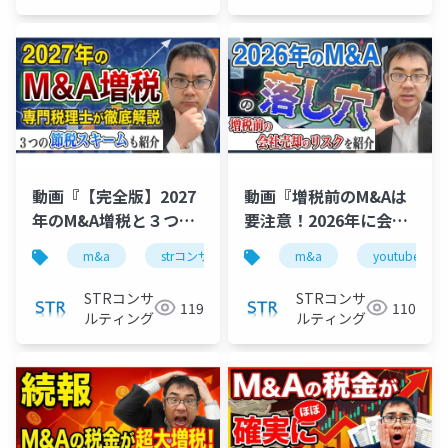
ング
ング
動画『【完全版】2027
動画『増税前のM&Aは
年のM&A増税と３つの
要注意！2026年に会社
節税策を専門税理士が
を売る６つのリスクを
m&a
strコンサルティング
m&a
公認会計士
youtube
税
徹底解説！』で投影し
解説』で投影したスラ
たスライド
イド
STRコンサ
STRコンサ
119
110
ルティング
ルティング