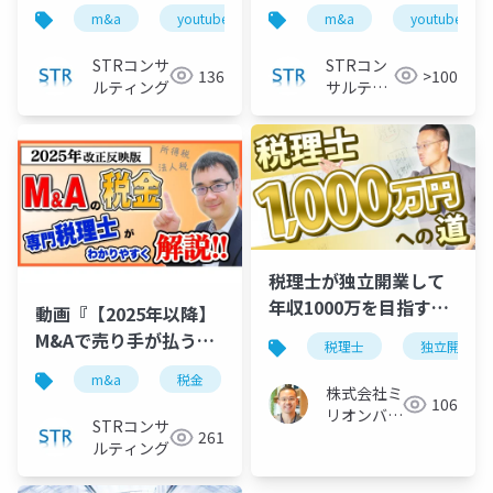
る？適切な見せ方を公
い駆け引きのポイント
m&a
youtube
公認会計士
m&a
税理士
youtube
認会計士が解説！』で
を公認会計士が解説』
投影した資料
で投影した資料
STRコンサ
STRコン
136
>100
ルティング
サルティ
ング
税理士が独立開業して
年収1000万を目指すホ
動画『【2025年以降】
ームページ集客3ステッ
M&Aで売り手が払う税
税理士
独立開業
プ
金を専門税理士が整理
m&a
税金
最低税率制度
strコンサルティ
して解説！ 』で投影し
株式会社ミ
106
リオンバリ
た資料
STRコンサ
261
ュー
ルティング