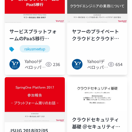
サービスプラットフォ
ヤフーのプライベート
ームのPaaS移行
クラウドとクラウドエ
#RAKUSMeetup
ンジニアの業務につい
rakusmeetup
て
Yahoo!デ
Yahoo!デ
236
654
ベロッパー
ベロッパー
ネットワー
ネットワー
ク
ク
クラウドセキュリティ
基礎 ＠セキュリティ・
JSUG 2018/02/05