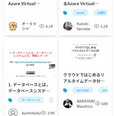
Azure Virtual
るAzure Virtual
Desktop 概要
Machine とAzure
azure
lt資料
Virtual Desktop、
Windows 365 の違いを
オータタ
Kazuki
4.1K
3.2K
あらためて確認する
クヤ
Yamabe
クラウドではじめるリ
アルタイムデータ分析
1. データベースとは，
#seccamp
データベースシステム
seccamp
serverless
とは，情報とデータ
データベース
データベースシステム
情報とデータ
NAKAYAMA
689
Masahiro
kunihikokaneko
3.9K