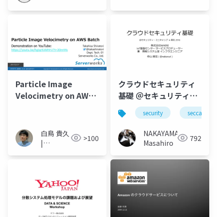
Particle Image
クラウドセキュリティ
Velocimetry on AWS
基礎 ＠セキュリティ・
Batch
ミニキャンプ in 東北
security
seccamp
2016 #seccamp
白鳥 貴久
NAKAYAMA
>100
792
|
Masahiro
Takahisa
Shiratori