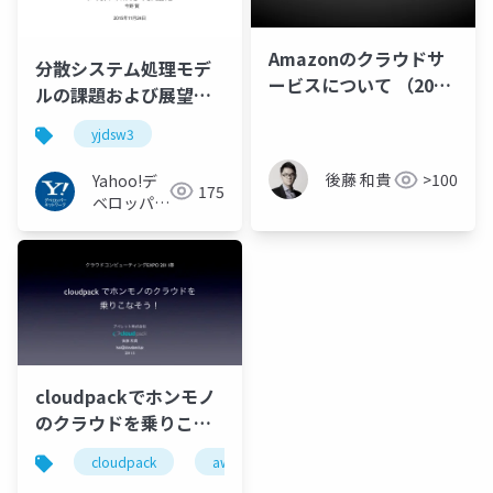
Amazonのクラウドサ
分散システム処理モデ
ービスについて （2009
ルの課題および展望
年末版）
#yjdsw3
yjdsw3
後藤 和貴
>100
Yahoo!デ
175
ベロッパー
ネットワー
ク
cloudpackでホンモノ
のクラウドを乗りこな
そう
cloudpack
aws