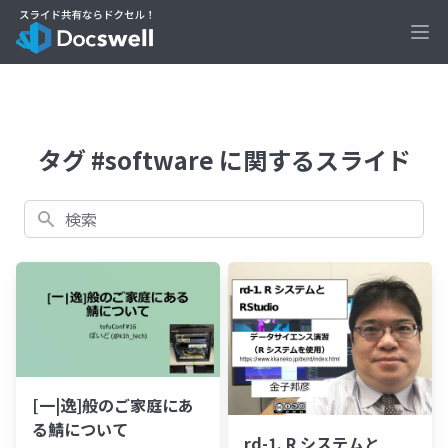
Ope
タグ #software に関するスライド
検索
[一|逸]般のご家庭にあ
る鯖について
rd-1. R システムと