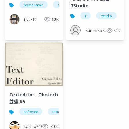
RStudio
home server
server operation
network
so
r
rstudio
ぼいど
12K
kunihikokaneko
419
Texteditor - Ohotech
並盛 #5
software
texteditor
ohotech
北見
tomio2480
>100