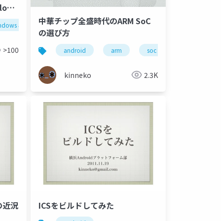
loud
発
中華チップ全盛時代のARM SoC
ndows 8
ios
android
push notifi
の選び方
>100
android
arm
soc
kinneko
2.3K
トの近況
ICSをビルドしてみた