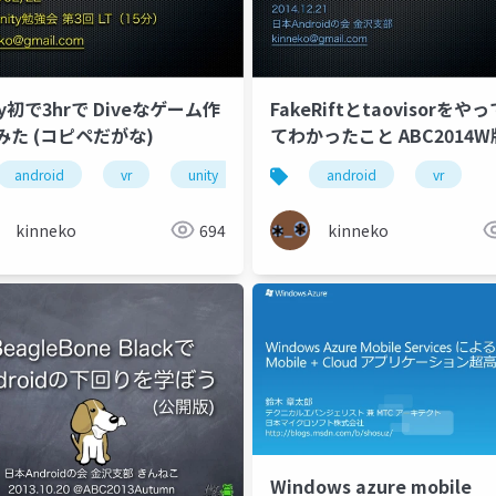
ty初で3hrで Diveなゲーム作
FakeRiftとtaovisorをや
みた (コピペだがな)
てわかったこと ABC2014W
android
vr
unity
android
vr
kinneko
694
kinneko
Windows azure mobile