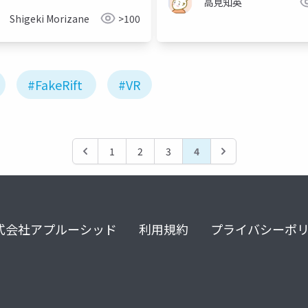
高見知英
Shigeki Morizane
>100
#FakeRift
#VR
1
2
3
4
式会社アプルーシッド
利用規約
プライバシーポ