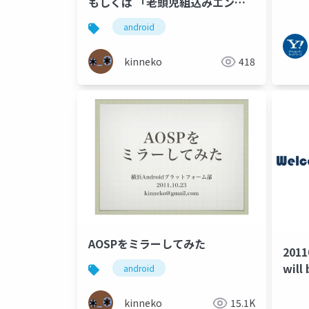
もしくは 「老頭児組込みエンジ
ニアの苦悩」
android
kinneko
418
AOSPをミラーしてみた
201
will 
android
kinneko
15.1K