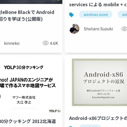
services による mobile + c
アプリケーション超高速開
leBone Blackで Android
windows azure
wi
回りを学ぼう(公開版)
Shotaro Suzuki
kinneko
4.6K
Android-x86プロジェク
p30分クッキング 2012北海道