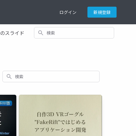
ログイン
新規登録
検索
てのスライド
検索