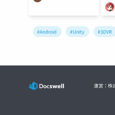
#Android
#Unity
#3DVR
運営：株