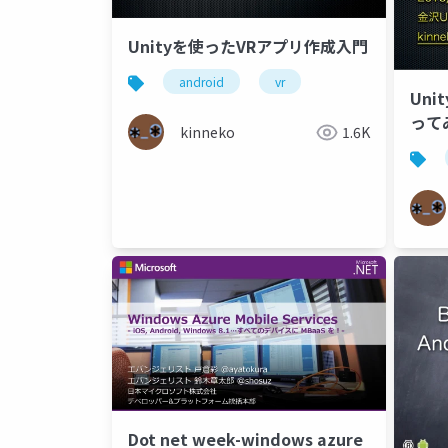
Unityを使ったVRアプリ作成入門
android
vr
Uni
って
kinneko
1.6K
Dot net week-windows azure