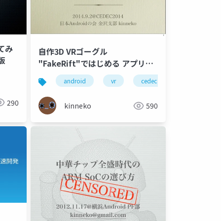
ってみ
自作3D VRゴーグル
版
"FakeRift"ではじめる アプリケ
ーション開発
android
vr
cedec
290
kinneko
590