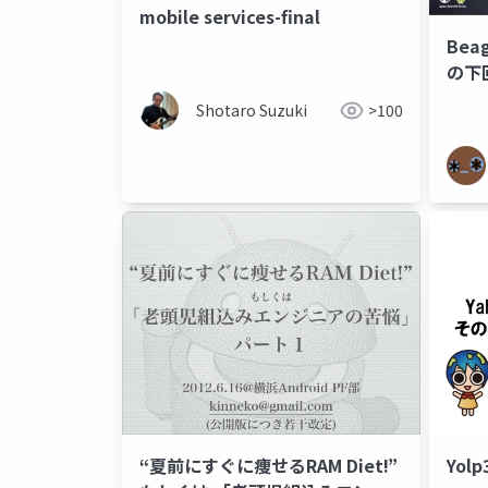
mobile services-final
Beag
の下
Shotaro Suzuki
>100
“夏前にすぐに痩せるRAM Diet!”
Yol