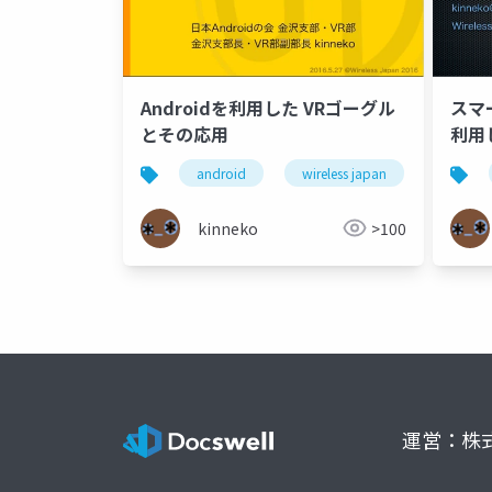
Androidを利用した VRゴーグル
スマ
とその応用
利用
android
wireless japan
vr
kinneko
>100
運営：株