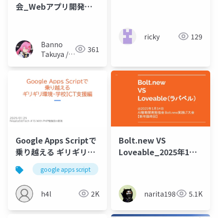
会_Webアプリ開発で
コンテナする
ricky
129
Banno
361
Takuya /
NanoNano
Google Apps Scriptで
Bolt.new VS
乗り越える ギリギリ環
Loveable_2025年1月
境・学校ICT支援編
24日_AI駆動開発勉強会
google apps script
学校ict
教育
プログラ
Bolt.new実践LT大会
【新年臨時回】
h4l
2K
narita1980
5.1K