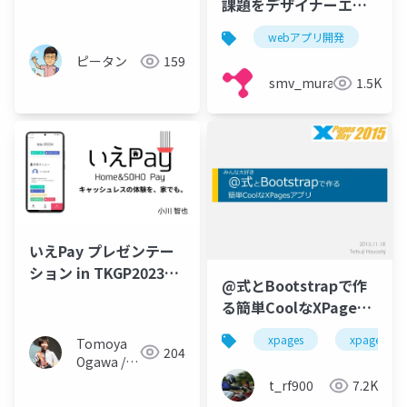
課題をデザイナーエン
ジニアマネージャーが
webアプリ開発
語る！
ピータン
159
smv_murakami
1.5K
いえPay プレゼンテー
ション in TKGP2023
@式とBootstrapで作
2024/02/25(Sun)
る簡単CoolなXPages
アプリ
xpages
xpage
Tomoya
204
Ogawa /
小川 智也
t_rf900
7.2K