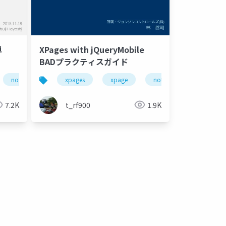
単
XPages with jQueryMobile
BADプラクティスガイド
notes
domino
xpages
bootstrap
xpage
notes
domino
7.2K
t_rf900
1.9K