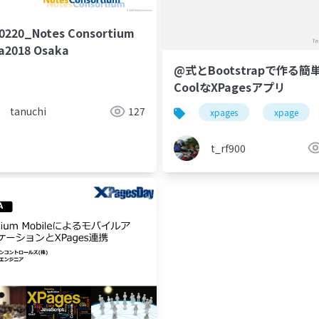
0220_Notes Consortium
a2018 Osaka
@式とBootstrapで作る簡
CoolなXPagesアプリ
tanuchi
127
xpages
xpage
t_rf900