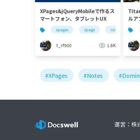
XPages&jQueryMobileで作るス
Tit
マートフォン、タブレットUX
ルア
携(
xpages
xpage
notes
d
t_rf900
1.8K
#XPages
#Notes
#Domin
運営：株