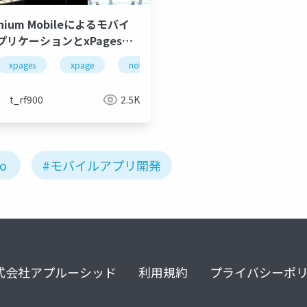
anium Mobileによるモバイ
プリケーションとxPages連
公開資料)
omino
xpages
jquerymobile
xpage
notes
domino
t_rf900
2.5K
o
#モバイルアプリ開発
式会社アプルーシッド
利用規約
プライバシーポ