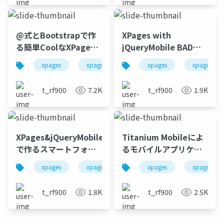
@式とBootstrapで作
XPages with
る簡単CoolなXPages
jQueryMobile BADプ
アプリ
ラクティスガイド
xpages
xpage
notes
xpages
domino
xpage
bo
t_rf900
7.2K
t_rf900
1.9K
XPages&jQueryMobile
Titanium Mobileによ
で作るスマートフォ
るモバイルアプリケー
ン、タブレットUX
ションとxPages連携
xpages
xpage
notes
xpages
domino
xpage
jq
(公開資料)
t_rf900
1.8K
t_rf900
2.5K